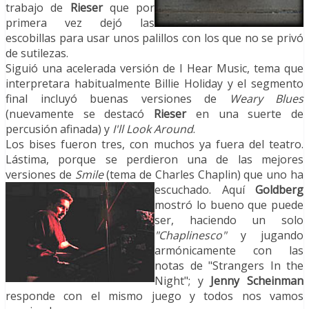
trabajo de
Rieser
que por
primera vez dejó las
escobillas para usar unos palillos con los que no se privó
de sutilezas.
Siguió una acelerada versión de I Hear Music, tema que
interpretara habitualmente Billie Holiday y el segmento
final incluyó buenas versiones de
Weary Blues
(nuevamente se destacó
Rieser
en una suerte de
percusión afinada) y
I'll Look Around
.
Los bises fueron tres, con muchos ya fuera del teatro.
Lástima, porque se perdieron una de las mejores
versiones de
Smile
(tema de Charles Chaplin) que uno ha
escuchado. Aquí
Goldberg
mostró lo bueno que puede
ser, haciendo un solo
"Chaplinesco"
y jugando
armónicamente con las
notas de "Strangers In the
Night"; y
Jenny Scheinman
responde con el mismo juego y todos nos vamos