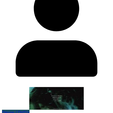
Discos / DVD's