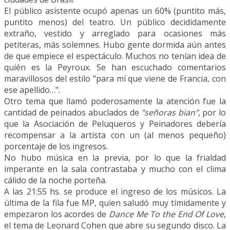
El público asistente ocupó apenas un 60% (puntito más,
puntito menos) del teatro. Un público decididamente
extraño, vestido y arreglado para ocasiones más
petiteras, más solemnes. Hubo gente dormida aún antes
de que empiece el espectáculo. Muchos no tenían idea de
quién es la Peyroux. Se han escuchado comentarios
maravillosos del estilo "para mí que viene de Francia, con
ese apellido…".
Otro tema que llamó poderosamente la atención fue la
cantidad de peinados abuclados de
"señoras bian"
, por lo
que la Asociación de Peluqueros y Peinadores debería
recompensar a la artista con un (al menos pequeño)
porcentaje de los ingresos.
No hubo música en la previa, por lo que la frialdad
imperante en la sala contrastaba y mucho con el clima
cálido de la noche porteña.
A las 21:55 hs. se produce el ingreso de los músicos. La
última de la fila fue MP, quien saludó muy tímidamente y
empezaron los acordes de
Dance Me To the End Of Love
,
el tema de Leonard Cohen que abre su segundo disco. La