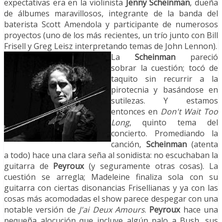
expectativas era en la violinista
Jenny Scheinman
, dueña
de álbumes maravillosos, integrante de la banda del
baterista Scott Amendola y participante de numerosos
proyectos (uno de los más recientes, un trío junto con Bill
Frisell y Greg Leisz interpretando temas de John Lennon).
La
Scheinman
pareció
sobrar la cuestión; tocó de
taquito sin recurrir a la
pirotecnia y basándose en
sutilezas. Y estamos
entonces en
Don't Wait Too
Long
, quinto tema del
concierto. Promediando la
canción,
Scheinman
(atenta
a todo) hace una clara seña al sonidista: no escuchaban la
guitarra de
Peyroux
(y seguramente otras cosas). La
cuestión se arregla; Madeleine finaliza sola con su
guitarra con ciertas disonancias Frisellianas y ya con las
cosas más acomodadas el show parece despegar con una
notable versión de
J'ai Deux Amours
.
Peyroux
hace una
pequeña alocución que incluye algún palo a Bush, sus