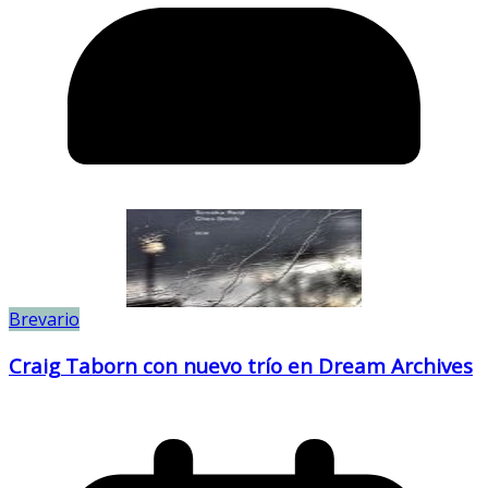
Brevario
Craig Taborn con nuevo trío en Dream Archives