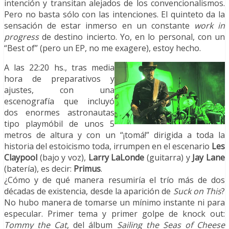
intención y transitan alejados de los convencionalismos.
Pero no basta sólo con las intenciones. El quinteto da la
sensación de estar inmerso en un constante
work in
progress
de destino incierto. Yo, en lo personal, con un
“Best of” (pero un EP, no me exagere), estoy hecho.
A las 22:20 hs., tras media
hora de preparativos y
ajustes, con una
escenografía que incluyó
dos enormes astronautas
tipo playmóbil de unos 5
metros de altura y con un “¡tomá!” dirigida a toda la
historia del estoicismo toda, irrumpen en el escenario
Les
Claypool
(bajo y voz),
Larry LaLonde
(guitarra) y
Jay Lane
(batería), es decir:
Primus
.
¿Cómo y de qué manera resumiría el trío más de dos
décadas de existencia, desde la aparición de
Suck on This
?
No hubo manera de tomarse un mínimo instante ni para
especular. Primer tema y primer golpe de knock out:
Tommy the Cat
, del álbum
Sailing the Seas of Cheese