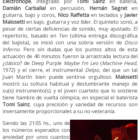
Electrohope
, integrado por
Tomi Sainz
en batería,
Damián Carballal
en percusión,
Hernán Segret
en
guitarra, bajo y coros,
Nico Raffetta
en teclados y
Javier
Malosetti
en bajo, guitarra y voz líder. El quinteto sonó, a
pesar de ciertas deficiencias de sonido, muy ajustado. El
repertorio, basado en
Ten
(última entrega discográfica
del bajista), se inició con una sobria versión de
Disco
Inferno
. Pero sin dudas que los puntos altos de esta
actuación de 40 minutos fueron la arrastrada lectura del
¿clásico? de Deep Purple
Maybe I’m Leo
(
Machine Head
,
1972) y el cierre, el instrumental
Delpo
, del que un tal
Juan Martín bien puede sentirse orgulloso.
Malosetti
mostró su soltura habitual y deslumbrante manejo de
su(s) instrumento(s); y el joven cuarteto que lo sostiene
tiene hambre de vuelta olímpica, en especial el baterista
Tomi Sainz
, cuya precisión y variedad de recursos son
inversamente proporcionales a su no-veteranía.
Siendo las 21:05 hs., uno de
los números esperados con
ansiedad por unos cuantos: