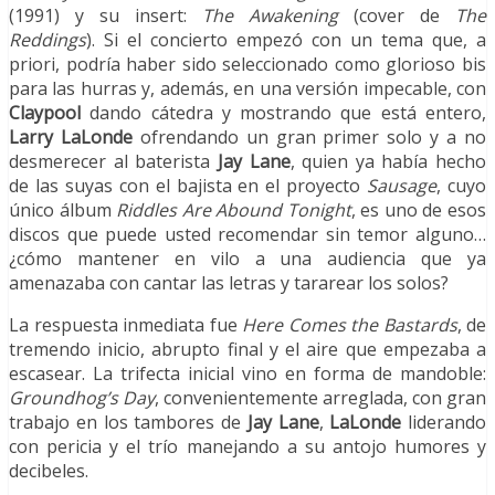
(1991) y su insert:
The Awakening
(cover de
The
Reddings
). Si el concierto empezó con un tema que, a
priori, podría haber sido seleccionado como glorioso bis
para las hurras y, además, en una versión impecable, con
Claypool
dando cátedra y mostrando que está entero,
Larry LaLonde
ofrendando un gran primer solo y a no
desmerecer al baterista
Jay Lane
, quien ya había hecho
de las suyas con el bajista en el proyecto
Sausage
, cuyo
único álbum
Riddles Are Abound Tonight
, es uno de esos
discos que puede usted recomendar sin temor alguno…
¿cómo mantener en vilo a una audiencia que ya
amenazaba con cantar las letras y tararear los solos?
La respuesta inmediata fue
Here Comes the Bastards
, de
tremendo inicio, abrupto final y el aire que empezaba a
escasear. La trifecta inicial vino en forma de mandoble:
Groundhog’s Day
, convenientemente arreglada, con gran
trabajo en los tambores de
Jay Lane
,
LaLonde
liderando
con pericia y el trío manejando a su antojo humores y
decibeles.