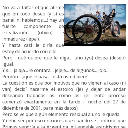
No va a faltar el que afirme
que en todo deseo (y si es
banal, ni hablemos….) hay un
fuerte componente de
irrealización (obvio) e
inmadurez (¡epa!).
Y hasta casi le diría que
estoy de acuerdo con ello.
Pero… qué quiere que le diga… uno (yo) desea (deseo)
igual.
Y si… jajaja… le contara… jejeje… de algunos… jojo…
Perdón… ¿qué le pasa… está usted bien?
La cuestión es que por motivos que no vienen al caso (ni
van) decidí hacerme el estoico (je) y dejar de andar
deseando bobadas así como así (el lento proceso
comenzó exactamente en la tarde – noche del 27 de
diciembre de 2001, para más datos).
Pero se ve que algún elemento residual a uno le queda…
Y debe ser por eso entonces que cuando se confirmó que
Primus
vendría a la Argentina, mi endeble estoicismo se