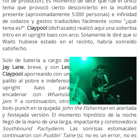
rol de productor). Es momento de decir que fue el único
tema que provocó cierto desconcierto en la multitud
presente (aproximadamente 5.000 personas) e infinidad
de codazos y gestos traducibles fácilmente como “¿qué
tema es?”.
Claypool
(disfrazado) realizó aquí una soberbia
intro en el upright bass con arco. Solamente le diré que si
Waits hubiese estado en el recinto, habría sonreído
satisfecho.
Solo de batería a cargo de
Jay Lane
, breve, y con
Les
Claypool
aporreando con un
palillo al pobre e indefenso
upright bass para
encadenar con
Whamola
Jam
. Y a continuación, otro
bolo-punch en la quijada:
John the Fisherman
en acertada
y festejada versión. El momento hipnótico de la noche
llegó de la mano de una larga, impactante y conmovedora
Southbound Pachyderm
. Las sonrisas estomacales
continuaron con
Puddin’ Taine
(sí, no es un error, no es