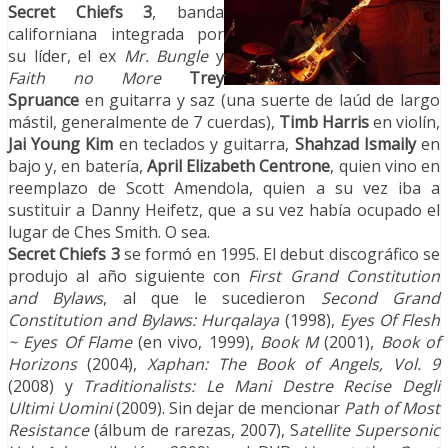
Secret Chiefs 3
, banda
californiana integrada por
su líder, el ex
Mr. Bungle
y
Faith no More
Trey
Spruance
en guitarra y saz (una suerte de laúd de largo
mástil, generalmente de 7 cuerdas),
Timb Harris
en violín,
Jai Young Kim
en teclados y guitarra,
Shahzad Ismaily
en
bajo y, en batería,
April Elizabeth Centrone
, quien vino en
reemplazo de Scott Amendola, quien a su vez iba a
sustituir a Danny Heifetz, que a su vez había ocupado el
lugar de Ches Smith. O sea.
Secret Chiefs 3
se formó en 1995. El debut discográfico se
produjo al año siguiente con
First Grand Constitution
and Bylaws
, al que le sucedieron
Second Grand
Constitution and Bylaws: Hurqalaya
(1998),
Eyes Of Flesh
~ Eyes Of Flame
(en vivo, 1999),
Book M
(2001),
Book of
Horizons
(2004),
Xaphan: The Book of Angels, Vol. 9
(2008) y
Traditionalists: Le Mani Destre Recise Degli
Ultimi Uomini
(2009). Sin dejar de mencionar
Path of Most
Resistance
(álbum de rarezas, 2007), S
atellite Supersonic