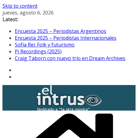
Skip to content
jueves, agosto 6, 2026
Latest:
Encuesta 2025 – Periodistas Argentinos
Encuesta 2025 – Periodistas Internacionales
Sofía Rei: Folk y futurismo
Pi Recordings (2025)
Craig Taborn con nuevo trío en Dream Archives