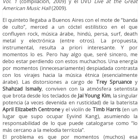
Vol. 1
(compilación, 2009) y el DVD
Live at the Great
American Music Hall
(2009).
El quinteto llegaba a Buenos Aires con el mote de “banda
de culto”, merced a un cóctel estilístico en el que
confluyen rock, música árabe, hindú, persa, surf, death
metal y electrónica (entre otros). La propuesta,
instrumental, resulta a priori interesante. Y por
momentos lo es. Pero hay algo que, seré sincero, me
debo estar perdiendo con estos muchachos. Una energía
por momentos (innecesariamente) despiadada contrasta
con los virajes hacia la música étnica (esencialmente
árabe). Las distorsiones a cargo de
Trey Spruance
y
Shahzad Ismaily
, conviven con la atmósfera setentista
que brota desde los teclados de
Jai Young Kim
, la singular
potencia (a veces devenida en rusticidad) de la baterista
April Elizabeth
Centrone
y el violín de
Timb Harris
(en un
lugar que supo ocupar Eyvind Kang), asumiendo la
responsabilidad de lo que puede catalogarse como “lo
más cercano a la melodía terrícola”.
El problema es que por momentos (muchos) esa