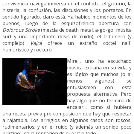
convivencia navega inmersa en el conflicto, el griterío, la
histeria, la confusión, las discusiones y los portazos. En
sentido figurado, claro está. Ha habido momentos de los
buenos; luego de la esquizofrénica apertura con
Dolorous Stroke
(mezcla de death metal, a-go-go, música
surf y una importante dosis de ruido), el tribunero (y
complejo)
Vajra
ofrece un extraño cóctel naif,
humorístico y rockero.
Mire… uno ha escuchado
música extraña en su vida; y
es lógico que muchos (o al
menos algunos) se
entusiasmen con esta
propuesta alternativa. Pero
hay algo que no termina de
encajar… como si hubiera
una receta previa pre-composición que hay que respetar
a rajatabla. Los arreglos en algunos casos son toscos,
rudimentarios; y en el ruido (y además un sonido poco
prístino), da la sensación de que vale todo.