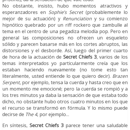
No obstante, insisto, hubo momentos atractivos y
esperanzadores en
Sophie’s Secret
(probablemente lo
mejor de su actuación) y
Renunciation
y su comienzo
hipnótico quebrado por un riff rockero que zambulle al
tema en el centro de una pegadiza melodía pop. Pero en
general las composiciones no ofrecen un esqueleto
sólido y parecen basarse más en los cortes abruptos, las
distorsiones y el desborde. Así, luego del primer cuarto
de hora de la actuación de
Secret Chiefs 3
, varios de los
temas interpretados yo particularmente creía que los
estaban haciendo nuevamente (no tome esto tan
literalmente, usted entiende lo que quiero decir).
Brazen
Serpent
, por ejemplo, tensa la cuerda y hasta creo que en
un momento me emocioné; pero la cuerda se rompió y a
los tres minutos ya daba la sensación de que estaba todo
dicho, no obstante hubo otros cuatro minutos en los que
el recurso se transformó en fórmula. Y lo mismo puede
decirse de
The 4
, por ejemplo…
En síntesis,
Secret Chiefs 3
parece tener una saludable