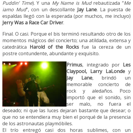
Puddin’ Time
). Y una
My Name is Mud
rebautizada “
Me
iamo Mud
”, con un descollante
Jay Lane
. La puesta de
espaldas llegó con la esperada (por muchos, me incluyo)
Jerry Was a Race Car Driver
.
Final. O casi. Porque el bis terminó resultando otro de los
momentos mágicos del concierto; una atildada, extensa y
catedrática
Harold of the Rocks
fue la cereza de un
postre contundente, abundante y exquisito.
Primus
, integrado por
Les
Claypool, Larry LaLonde
y
Jay Lane
, brindó un
memorable concierto de
rock y aledaños. Poco
importó que el sonido, sin
ser malo, no fuera el
deseado; ni que las luces dejaran bastante que desear; o
que no se entendiera muy bien el porqué de la presencia
de los astronautas playmóbiles.
El trío entregó casi dos horas sublimes, con un