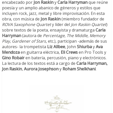
encabezado por
Jon Raskin
y
Carla Harryman
que reúne
poesía y un amplio abanico de géneros y estilos que
incluyen rock, jazz, metal y libre improvisación. En esta
obra, con música de
Jon Raskin
(miembro fundador de
ROVA Saxophone
Quartet
y líder del
Jon Raskin Quartet
)
sobre textos de la poeta, ensayista y dramaturga
Carla
Harryman
(autora de
Percentage
,
The Middle
,
Memory
Play
,
Gardener of Stars
, etc.), participan -además de sus
autores- la trompetista
Liz Allbee
, John
Shiurba
y
Ava
Mendoza
en guitarra eléctrica,
Eli Crews
en Pro Tools y
Gino Robair
en batería, percusión, piano y electrónicos.
La lectura de los textos está a cargo de
Carla Harryman,
Jon Raskin
,
Aurora Josephson
y
Roham Shelkhani
.