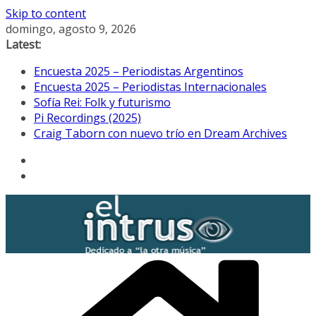
Skip to content
domingo, agosto 9, 2026
Latest:
Encuesta 2025 – Periodistas Argentinos
Encuesta 2025 – Periodistas Internacionales
Sofía Rei: Folk y futurismo
Pi Recordings (2025)
Craig Taborn con nuevo trío en Dream Archives