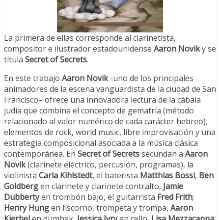
La primera de ellas corresponde al clarinetista,
compositor e ilustrador estadounidense
Aaron Novik
y se
titula
Secret of Secrets
.
En este trabajo
Aaron Novik
-uno de los principales
animadores de la escena vanguardista de la ciudad de San
Francisco– ofrece una innovadora lectura de la cábala
judía que combina el concepto de gematría (método
relacionado al valor numérico de cada carácter hebreo),
elementos de rock, world music, libre improvisación y una
estrategia composicional asociada a la música clásica
contemporánea. En
Secret of Secrets
secundan a
Aaron
Novik
(clarinete eléctrico, percusión, programas), la
violinista
Carla Kihlstedt
, el baterista
Matthias Bossi
,
Ben
Goldberg
en clarinete y clarinete contralto,
Jamie
Dubberty
en trombón bajo, el guitarrista
Fred Frith
;
Henry Hung
en fiscorno, trompeta y trompa,
Aaron
Kierbel
en dumbek,
Jessica Ivry
en cello,
Lisa Mezzacappa