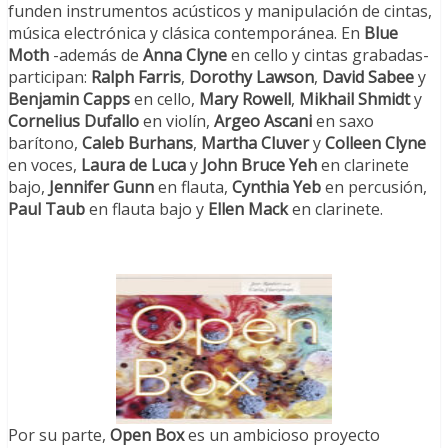
funden instrumentos acústicos y manipulación de cintas,
música electrónica y clásica contemporánea. En
Blue
Moth
-además de
Anna Clyne
en cello y cintas grabadas-
participan:
Ralph Farris
,
Dorothy Lawson
,
David Sabee
y
Benjamin Capps
en cello,
Mary Rowell
,
Mikhail Shmidt
y
Cornelius Dufallo
en violín,
Argeo Ascani
en saxo
barítono,
Caleb Burhans
,
Martha Cluver
y
Colleen Clyne
en voces,
Laura de Luca
y
John Bruce Yeh
en clarinete
bajo,
Jennifer Gunn
en flauta,
Cynthia Yeb
en percusión,
Paul Taub
en flauta bajo y
Ellen Mack
en clarinete.
Por su parte,
Open Box
es un ambicioso proyecto