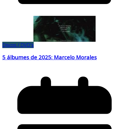
Discos / DVD's
5 álbumes de 2025: Marcelo Morales