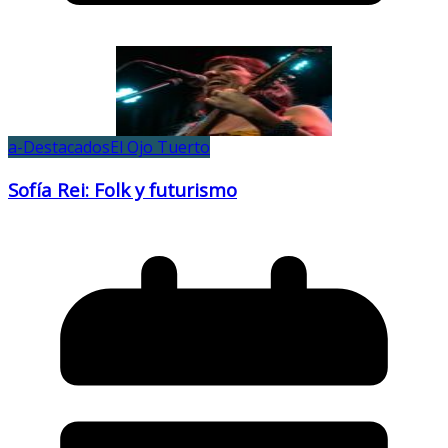
a-Destacados
El Ojo Tuerto
Sofía Rei: Folk y futurismo