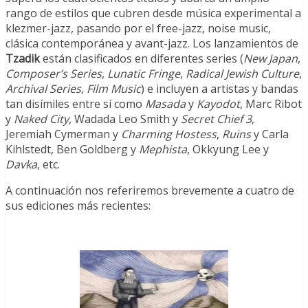
rango de estilos que cubren desde música experimental a
klezmer-jazz, pasando por el free-jazz, noise music,
clásica contemporánea y avant-jazz. Los lanzamientos de
Tzadik
están clasificados en diferentes series (
New Japan
,
Composer’s Series
,
Lunatic Fringe
,
Radical Jewish Culture
,
Archival Series
,
Film Music
) e incluyen a artistas y bandas
tan disímiles entre sí como
Masada
y
Kayodot
, Marc Ribot
y
Naked City
, Wadada Leo Smith y
Secret Chief 3
,
Jeremiah Cymerman y
Charming Hostess
,
Ruins
y Carla
Kihlstedt, Ben Goldberg y
Mephista
, Okkyung Lee y
Davka
, etc.
A continuación nos referiremos brevemente a cuatro de
sus ediciones más recientes: