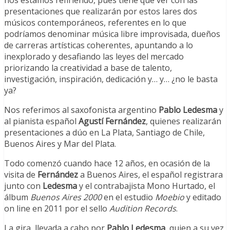
nos estamos refiriendo, pues tiene que ver con las
presentaciones que realizarán por estos lares dos
músicos contemporáneos, referentes en lo que
podríamos denominar música libre improvisada, dueños
de carreras artísticas coherentes, apuntando a lo
inexplorado y desafiando las leyes del mercado
priorizando la creatividad a base de talento,
investigación, inspiración, dedicación y… y… ¿no le basta
ya?
Nos referimos al saxofonista argentino
Pablo Ledesma
y
al pianista español
Agustí Fernández
, quienes realizarán
presentaciones a dúo en La Plata, Santiago de Chile,
Buenos Aires y Mar del Plata.
Todo comenzó cuando hace 12 años, en ocasión de la
visita de
Fernández
a Buenos Aires, el español registrara
junto con
Ledesma
y el contrabajista Mono Hurtado, el
álbum
Buenos Aires 2000
en el estudio
Moebio
y editado
on line en 2011 por el sello
Audition Records
.
La gira, llevada a cabo por
Pablo Ledesma
, quien a su vez