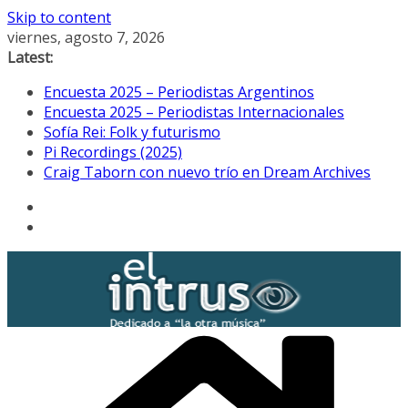
Skip to content
viernes, agosto 7, 2026
Latest:
Encuesta 2025 – Periodistas Argentinos
Encuesta 2025 – Periodistas Internacionales
Sofía Rei: Folk y futurismo
Pi Recordings (2025)
Craig Taborn con nuevo trío en Dream Archives