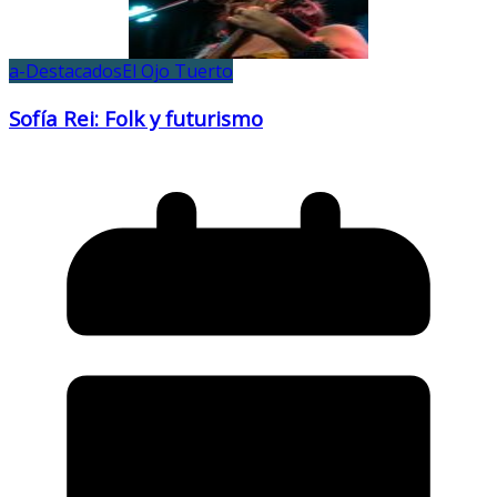
a-Destacados
El Ojo Tuerto
Sofía Rei: Folk y futurismo