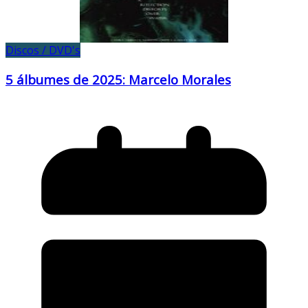
Discos / DVD's
5 álbumes de 2025: Marcelo Morales