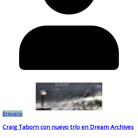
Brevario
Craig Taborn con nuevo trío en Dream Archives