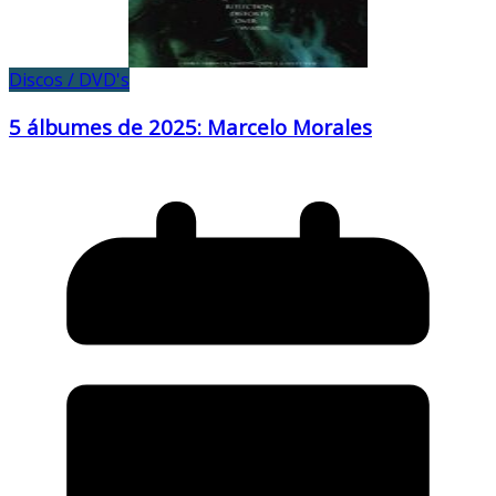
Discos / DVD's
5 álbumes de 2025: Marcelo Morales