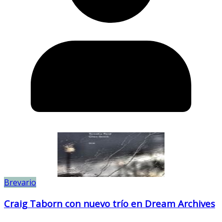
Brevario
Craig Taborn con nuevo trío en Dream Archives