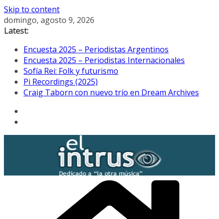
Skip to content
domingo, agosto 9, 2026
Latest:
Encuesta 2025 – Periodistas Argentinos
Encuesta 2025 – Periodistas Internacionales
Sofía Rei: Folk y futurismo
Pi Recordings (2025)
Craig Taborn con nuevo trío en Dream Archives