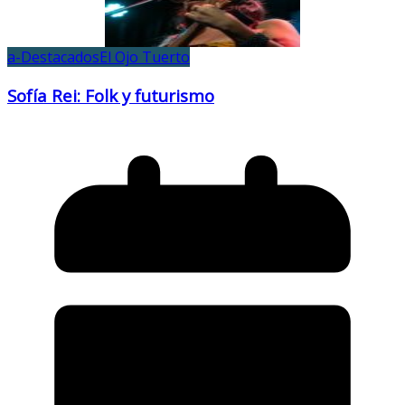
a-Destacados
El Ojo Tuerto
Sofía Rei: Folk y futurismo