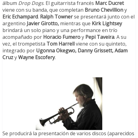
álbum
Drop Dogs
. El guitarrista francés
Marc Ducret
viene con su banda, que completan
Bruno Chevillion
y
Eric Echampard
.
Ralph Towner
se presentará junto con el
argentino
Javier Girotto,
mientras que
Kirk Lightsey
brindará un solo piano y una performance en trío
acompañado por
Horacio Fumero
y
Pepi Taveira
. A su
vez, el trompetista
Tom Harrell
viene con su quinteto,
integrado por
Ugonna Okegwo, Danny Grissett, Adam
Cruz
y
Wayne Escofery
.
Se producirá la presentación de varios discos (aparecidos