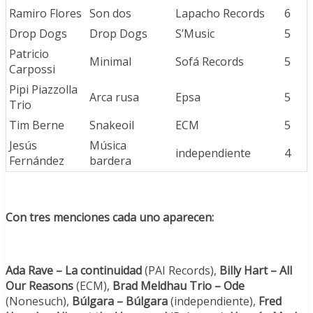
Ramiro Flores
Son dos
Lapacho Records
6
Drop Dogs
Drop Dogs
S’Music
5
Patricio
Minimal
Sofá Records
5
Carpossi
Pipi Piazzolla
Arca rusa
Epsa
5
Trio
Tim Berne
Snakeoil
ECM
5
Jesús
Música
independiente
4
Fernández
bardera
Con tres menciones cada uno aparecen:
Ada Rave – La continuidad
(PAI Records),
Billy Hart – All
Our Reasons
(ECM),
Brad Meldhau Trio – Ode
(Nonesuch),
Búlgara – Búlgara
(independiente),
Fred