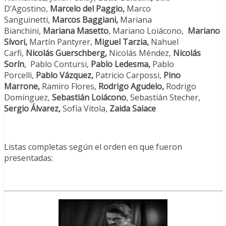
D’Agostino,
Marcelo del Paggio,
Marco
Sanguinetti,
Marcos Baggiani,
Mariana
Bianchini,
Mariana Masetto
, Mariano Loiácono,
Mariano
Sívori,
Martín Pantyrer,
Miguel Tarzia,
Nahuel
Carfi,
Nicolás Guerschberg,
Nicolás Méndez,
Nicolás
Sorín
, Pablo Contursi,
Pablo Ledesma,
Pablo
Porcelli,
Pablo Vázquez,
Patricio Carpossi,
Pino
Marrone
,
Ramiro Flores,
Rodrigo Agudelo,
Rodrigo
Domínguez,
Sebastián Loiácono
, Sebastián Stecher,
Sergio Álvarez,
Sofía Vitola,
Zaida Saiace
Listas completas según el orden en que fueron
presentadas: