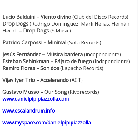
Lucio Balduini
– Viento divino
(Club del Disco Records)
Drop Dogs
(Rodrigo Domínguez, Mark Helias, Hernán
Hecht)
– Drop Dogs
(S’Music)
Patricio Carpossi – Minimal
(Sofá Records)
Jesús Fernández – Música bardera
(independiente)
Esteban Sehinkman
– Pájaro de fuego
(independiente)
Ramiro Flores – Son dos
(Lapacho Records)
Vijay Iyer Trio – Accelerando
(ACT)
Gustavo Musso – Our Song
(Rivorecords)
www.danielpipipiazzolla.com
www.escalandrum.info
www.myspace.com/danielpipipiazzolla