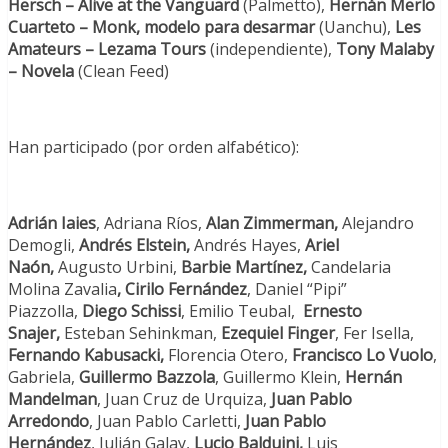
Hersch – Alive at the Vanguard
(Palmetto),
Hernán Merlo
Cuarteto – Monk, modelo para desarmar
(Uanchu),
Les
Amateurs – Lezama Tours
(independiente),
Tony Malaby
– Novela
(Clean Feed)
Han participado (por orden alfabético):
Adrián Iaies
, Adriana Ríos,
Alan Zimmerman,
Alejandro
Demogli,
Andrés Elstein,
Andrés Hayes,
Ariel
Naón,
Augusto Urbini,
Barbie Martínez,
Candelaria
Molina Zavalia
,
Cirilo Fernández
, Daniel “Pipi”
Piazzolla,
Diego Schissi
, Emilio Teubal,
Ernesto
Snajer,
Esteban Sehinkman,
Ezequiel Finger
, Fer Isella,
Fernando Kabusacki,
Florencia Otero,
Francisco Lo Vuolo
,
Gabriela,
Guillermo Bazzola
, Guillermo Klein,
Hernán
Mandelman
, Juan Cruz de Urquiza,
Juan Pablo
Arredondo
, Juan Pablo Carletti,
Juan Pablo
Hernández
, Julián Galay,
Lucio Balduini,
Luis