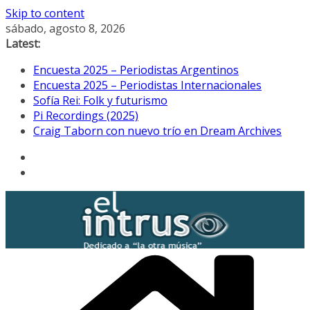
Skip to content
sábado, agosto 8, 2026
Latest:
Encuesta 2025 – Periodistas Argentinos
Encuesta 2025 – Periodistas Internacionales
Sofía Rei: Folk y futurismo
Pi Recordings (2025)
Craig Taborn con nuevo trío en Dream Archives