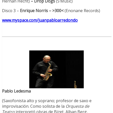
Hernán Hecht)
– Drop Dogs
(S’Music)
Disco 3 –
Enrique Norris – >300<
(Enonane Records)
www.myspace.com/juanpabloarredondo
Pablo Ledesma
(Saxofonista alto y soprano; profesor de saxo e
improvisación. Como solista de la
Orquesta
de
Teatro
interpretó obras de Bizet, Alban Berg,