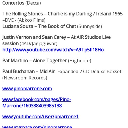
Concertos
(Decca)
The Rolling Stones – Charlie is my Darling / Ireland 1965
–DVD- (Abkco Films)
Luciana Souza – The Book of Chet
(Sunnyside)
Justin Vernon and Sean Carey – At AIR Studios Live
session
(4AD/Jagjaguwar)
http://www.youtube.com/watch?v=A9Tp5fl18Ho
Pat Martino – Alone Together
(Highnote)
Paul Buchanan – Mid Air
-Expanded 2 CD Deluxe Boxset-
(Newsroom Records)
www.pinomarrone.com
www.facebook.com/pages/Pino-
Marrone/160388403985138
www.youtube.com/user/pmarrone1
www.myspace.com/pinomarrone