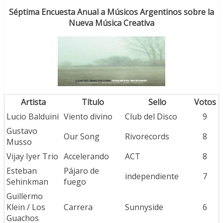
Séptima Encuesta Anual a Músicos Argentinos sobre la
Nueva Música Creativa
Artista
Título
Sello
Votos
Lucio Balduini
Viento divino
Club del Disco
9
Gustavo
Our Song
Rivorecords
8
Musso
Vijay Iyer Trio
Accelerando
ACT
8
Esteban
Pájaro de
independiente
7
Sehinkman
fuego
Guillermo
Klein / Los
Carrera
Sunnyside
6
Guachos