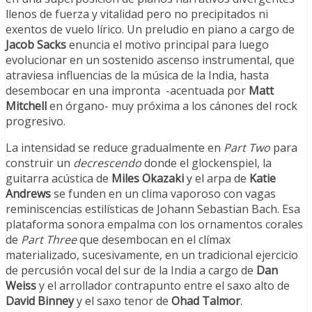
llenos de fuerza y vitalidad pero no precipitados ni
exentos de vuelo lírico. Un preludio en piano a cargo de
Jacob Sacks
enuncia el motivo principal para luego
evolucionar en un sostenido ascenso instrumental, que
atraviesa influencias de la música de la India, hasta
desembocar en una impronta -acentuada por
Matt
Mitchell
en órgano- muy próxima a los
cánones del rock
progresivo.
La intensidad se reduce gradualmente en
Part Two
para
construir un
decrescendo
donde el glockenspiel, la
guitarra acústica de
Miles Okazaki
y el arpa de
Katie
Andrews
se funden en un clima vaporoso con vagas
reminiscencias estilísticas de Johann Sebastian Bach. Esa
plataforma sonora empalma con los ornamentos corales
de
Part Three
que desembocan en el clímax
materializado, sucesivamente, en un tradicional ejercicio
de percusión vocal del sur de la India a cargo de
Dan
Weiss
y el arrollador contrapunto entre el saxo alto de
David Binney
y el saxo tenor de
Ohad Talmor
.