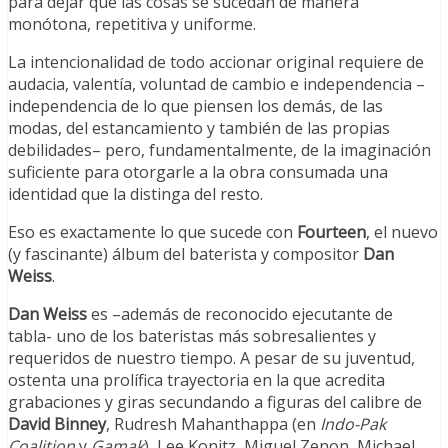
para dejar que las cosas se sucedan de manera
monótona, repetitiva y uniforme.
La intencionalidad de todo accionar original requiere de
audacia, valentía, voluntad de cambio e independencia –
independencia de lo que piensen los demás, de las
modas, del estancamiento y también de las propias
debilidades– pero, fundamentalmente, de la imaginación
suficiente para otorgarle a la obra consumada una
identidad que la distinga del resto.
Eso es exactamente lo que sucede con
Fourteen
, el nuevo
(y fascinante) álbum del baterista y compositor
Dan
Weiss
.
Dan Weiss
es –además de reconocido ejecutante de
tabla- uno de los bateristas más sobresalientes y
requeridos de nuestro tiempo. A pesar de su juventud,
ostenta una prolífica trayectoria en la que acredita
grabaciones y giras secundando a figuras del calibre de
David Binney
, Rudresh Mahanthappa (en
Indo-Pak
Coalition
y
Gamak
), Lee Konitz, Miguel Zenon, Michael