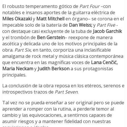
El robusto temperamento gótico de
Part Four
–con
notables e insanos aportes de la guitarra eléctrica de
Miles Okazaki
y
Matt Mitchell
en órgano– se corona en el
impecable solo de la batería de
Dan Weiss;
y
Part Five
-
con destaque casi excluyente de la tuba de
Jacob Garchik
y el trombón de
Ben Gerstein
– reexpone de manera
ascética y delicada uno de los motivos principales de la
obra.
Part Six
, en tanto, corporiza una inclasificable
amalgama de rock metal y música clásica contemporánea
que encuentra en las magníficas voces de
Lana Cenčić,
Maria Neckam
y
Judith Berkson
a sus protagonistas
principales.
La conclusión de la obra reposa en los etéreos, serenos e
introspectivos trazos de
Part Seven
.
Tal vez no se pueda enseñar a ser original pero se puede
aprender a romper con la rutina, a perderle temor al
cambio y las equivocaciones, a sentirnos capaces de
asumir riesgos y a mantener fidelidad con nuestras