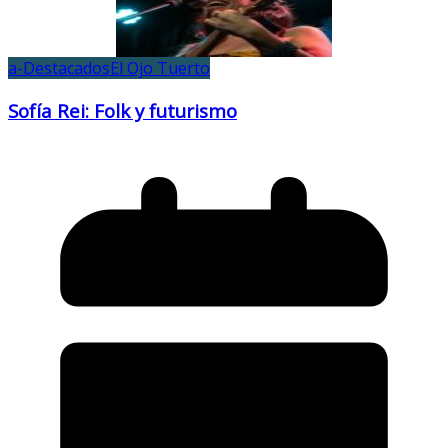
a-Destacados
El Ojo Tuerto
Sofía Rei: Folk y futurismo