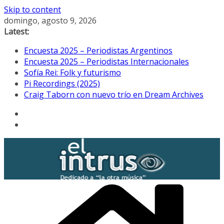
Skip to content
domingo, agosto 9, 2026
Latest:
Encuesta 2025 – Periodistas Argentinos
Encuesta 2025 – Periodistas Internacionales
Sofía Rei: Folk y futurismo
Pi Recordings (2025)
Craig Taborn con nuevo trío en Dream Archives