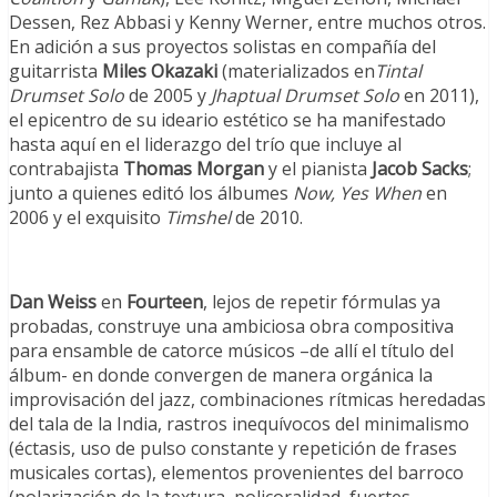
Dessen, Rez Abbasi y Kenny Werner, entre muchos otros.
En adición a sus proyectos solistas en compañía del
guitarrista
Miles Okazaki
(materializados en
Tintal
Drumset Solo
de 2005 y
Jhaptual Drumset Solo
en 2011),
el epicentro de su ideario estético se ha manifestado
hasta aquí en el liderazgo del trío que incluye al
contrabajista
Thomas Morgan
y el pianista
Jacob Sacks
;
junto a quienes editó los álbumes
Now, Yes When
en
2006 y el exquisito
Timshel
de 2010.
Dan Weiss
en
Fourteen
, lejos de repetir fórmulas ya
probadas, construye una ambiciosa obra compositiva
para ensamble de catorce músicos –de allí el título del
álbum- en donde convergen de manera orgánica la
improvisación del jazz, combinaciones rítmicas heredadas
del tala de la India, rastros inequívocos del minimalismo
(éctasis, uso de pulso constante y repetición de frases
musicales cortas), elementos provenientes del barroco