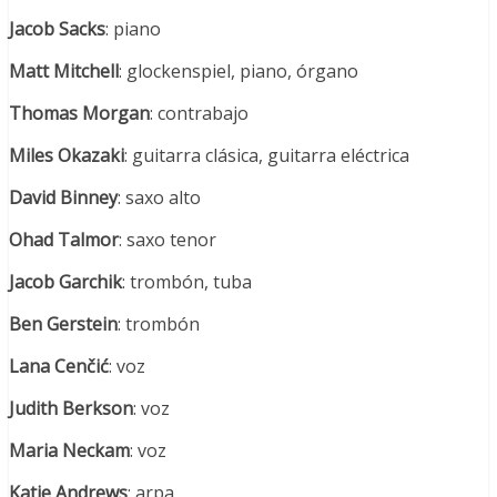
Jacob Sacks
: piano
Matt Mitchell
: glockenspiel, piano, órgano
Thomas Morgan
: contrabajo
Miles Okazaki
: guitarra clásica, guitarra eléctrica
David Binney
: saxo alto
Ohad Talmor
: saxo tenor
Jacob Garchik
: trombón, tuba
Ben Gerstein
: trombón
Lana Cenčić
: voz
Judith Berkson
: voz
Maria Neckam
: voz
Katie Andrews
: arpa