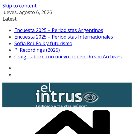
Skip to content
jueves, agosto 6, 2026
Latest:
Encuesta 2025 – Periodistas Argentinos
Encuesta 2025 – Periodistas Internacionales
Sofía Rei: Folk y futurismo
Pi Recordings (2025)
Craig Taborn con nuevo trío en Dream Archives