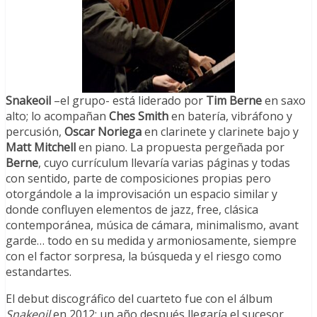
Snakeoil
–el grupo- está liderado por
Tim Berne
en saxo
alto; lo acompañan
Ches Smith
en batería, vibráfono y
percusión,
Oscar Noriega
en clarinete y clarinete bajo y
Matt Mitchell
en piano. La propuesta pergeñada por
Berne
, cuyo currículum llevaría varias páginas y todas
con sentido, parte de composiciones propias pero
otorgándole a la improvisación un espacio similar y
donde confluyen elementos de jazz, free, clásica
contemporánea, música de cámara, minimalismo, avant
garde… todo en su medida y armoniosamente, siempre
con el factor sorpresa, la búsqueda y el riesgo como
estandartes.
El debut discográfico del cuarteto fue con el álbum
Snakeoil
en 2012; un año después llegaría el sucesor,