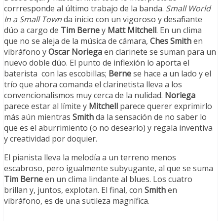
corrresponde al último trabajo de la banda.
Small World
In a Small Town
da inicio con un vigoroso y desafiante
dúo a cargo de
Tim Berne
y
Matt Mitchell
. En un clima
que no se aleja de la música de cámara,
Ches Smith
en
vibráfono y
Oscar Noriega
en clarinete se suman para un
nuevo doble dúo. El punto de inflexión lo aporta el
baterista con las escobillas;
Berne
se hace a un lado y el
trío que ahora comanda el clarinetista lleva a los
convencionalismos muy cerca de la nulidad.
Noriega
parece estar al límite y
Mitchell
parece querer exprimirlo
más aún mientras
Smith
da la sensación de no saber lo
que es el aburrimiento (o no desearlo) y regala inventiva
y creatividad por doquier.
El pianista lleva la melodía a un terreno menos
escabroso, pero igualmente subyugante, al que se suma
Tim Berne
en un clima lindante al blues. Los cuatro
brillan y, juntos, explotan. El final, con
Smith
en
vibráfono, es de una sutileza magnífica.