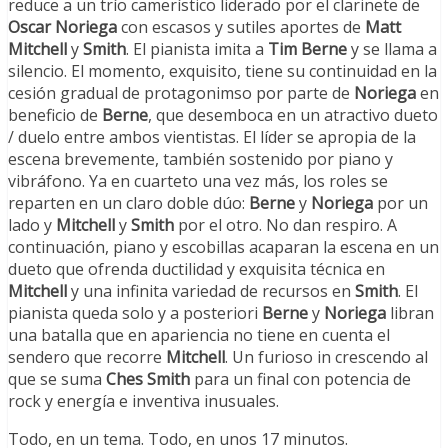
reduce a un trío camerístico liderado por el clarinete de
Oscar Noriega
con escasos y sutiles aportes de
Matt
Mitchell
y
Smith
. El pianista imita a
Tim Berne
y se llama a
silencio. El momento, exquisito, tiene su continuidad en la
cesión gradual de protagonimso por parte de
Noriega
en
beneficio de
Berne
, que desemboca en un atractivo dueto
/ duelo entre ambos vientistas. El líder se apropia de la
escena brevemente, también sostenido por piano y
vibráfono. Ya en cuarteto una vez más, los roles se
reparten en un claro doble dúo:
Berne
y
Noriega
por un
lado y
Mitchell
y
Smith
por el otro. No dan respiro. A
continuación, piano y escobillas acaparan la escena en un
dueto que ofrenda ductilidad y exquisita técnica en
Mitchell
y una infinita variedad de recursos en
Smith
. El
pianista queda solo y a posteriori
Berne
y
Noriega
libran
una batalla que en apariencia no tiene en cuenta el
sendero que recorre
Mitchell
. Un furioso in crescendo al
que se suma
Ches Smith
para un final con potencia de
rock y energía e inventiva inusuales.
Todo, en un tema. Todo, en unos 17 minutos.