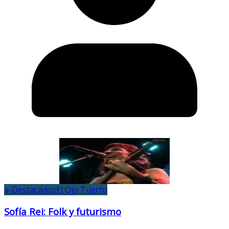
a-Destacados
El Ojo Tuerto
Sofía Rei: Folk y futurismo