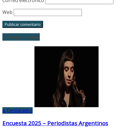
Correo electrónico
Web
Últimas notas
a-Destacados
Encuesta 2025 – Periodistas Argentinos