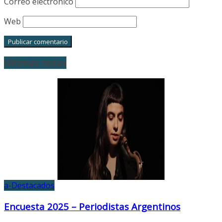
Correo electrónico
Web
Últimas notas
a-Destacados
Encuesta 2025 – Periodistas Argentinos