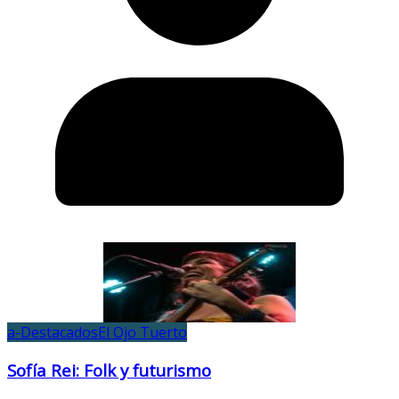
a-Destacados
El Ojo Tuerto
Sofía Rei: Folk y futurismo