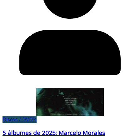
Discos / DVD's
5 álbumes de 2025: Marcelo Morales