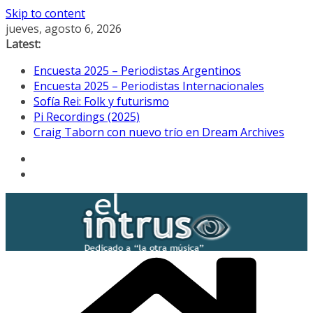
Skip to content
jueves, agosto 6, 2026
Latest:
Encuesta 2025 – Periodistas Argentinos
Encuesta 2025 – Periodistas Internacionales
Sofía Rei: Folk y futurismo
Pi Recordings (2025)
Craig Taborn con nuevo trío en Dream Archives