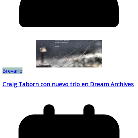
Brevario
Craig Taborn con nuevo trío en Dream Archives