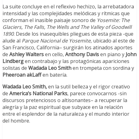
La suite concluye en el reflexivo hechizo, la arrebatadora
intensidad y las complejidades melódicas y rítmicas que
conforman el inasible paisaje sonoro de
Yosemite: The
Glaciers, The Falls, The Wells and The Valley of Goodwill
1890
. Desde los inasequibles pliegues de esta pieza -que
alude al
Parque Nacional de Yosemite
, ubicado al este de
San Francisco, California– surgirán los atinados aportes
de
Ashley Walters
en cello,
Anthony Davis
en piano y
John
Lindberg
en contrabajo y las protagónicas apariciones
solistas de
Wadada Leo Smith
en trompeta con sordina y
Pheeroan akLaff
en batería.
Wadada Leo Smith,
en la sutil belleza y el rigor creativo
de
America’s National Parks
, parece convocarnos -sin
discursos pretenciosos o altisonantes– a recuperar la
alegría y la paz espiritual que subyace en la relación
entre el esplendor de la naturaleza y el mundo interior
del hombre.