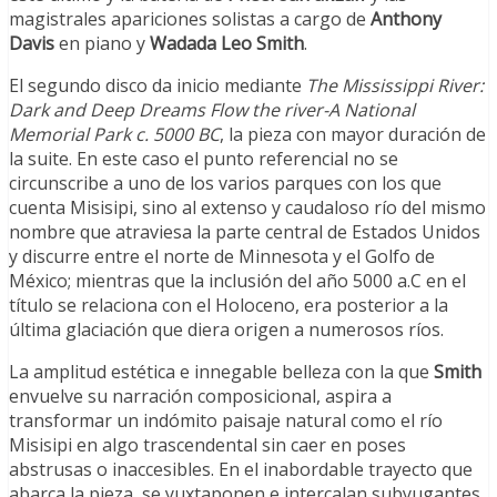
magistrales apariciones solistas a cargo de
Anthony
Davis
en piano y
Wadada Leo Smith
.
El segundo disco da inicio mediante
The Mississippi River:
Dark and Deep Dreams Flow the river-A National
Memorial Park c. 5000 BC
, la pieza con mayor duración de
la suite. En este caso el punto referencial no se
circunscribe a uno de los varios parques con los que
cuenta Misisipi, sino al extenso y caudaloso río del mismo
nombre que atraviesa la parte central de Estados Unidos
y discurre entre el norte de Minnesota y el Golfo de
México; mientras que la inclusión del año 5000 a.C en el
título se relaciona con el Holoceno, era posterior a la
última glaciación que diera origen a numerosos ríos.
La amplitud estética e innegable belleza con la que
Smith
envuelve su narración composicional, aspira a
transformar un indómito paisaje natural como el río
Misisipi en algo trascendental sin caer en poses
abstrusas o inaccesibles. En el inabordable trayecto que
abarca la pieza, se yuxtaponen e intercalan subyugantes