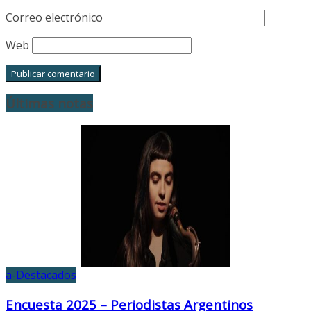
Correo electrónico
Web
Últimas notas
a-Destacados
Encuesta 2025 – Periodistas Argentinos