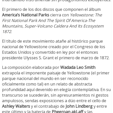
El primero de los dos discos que componen el álbum
America’s National Parks
cierra con
Yellowstone: The
First National Park And The Spirit Of America-The
Mountains, Super-Volcano Caldera And Its Ecosystem
1872
.
El título de este movimiento atañe al histórico parque
nacional de Yellowstone creado por el Congreso de los
Estados Unidos y convertido en ley por el entonces
presidente Ulysses S. Grant el primero de marzo de 1872.
La composición elaborada por
Wadada Leo Smith
extrapola el imponente paisaje de Yellowstone (el primer
parque nacional del mundo en ser reconocido
oficialmente como tal) en un relato de abstracta
profundidad aquí devenido en elegía contemplativa. En su
transcurso se sucederán, sin apresuramientos ni gestos
ampulosos, sendas exposiciones a dúo entre el cello de
Ashley Walters
y el contrabajo de
John Lindberg
y entre
este último y la batería de
Pheeroan akLaff
y las