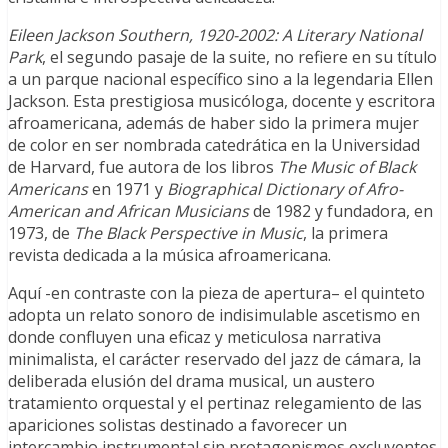
Eileen Jackson Southern, 1920-2002: A Literary National
Park
, el segundo pasaje de la suite, no refiere en su título
a un parque nacional específico sino a la legendaria Ellen
Jackson. Esta prestigiosa musicóloga, docente y escritora
afroamericana, además de haber sido la primera mujer
de color en ser nombrada catedrática en la Universidad
de Harvard, fue autora de los libros
The Music of Black
Americans
en 1971 y
Biographical Dictionary of Afro-
American and African Musicians
de 1982 y fundadora, en
1973, de
The Black Perspective in Music
, la primera
revista dedicada a la música afroamericana.
Aquí -en contraste con la pieza de apertura– el quinteto
adopta un relato sonoro de indisimulable ascetismo en
donde confluyen una eficaz y meticulosa narrativa
minimalista, el carácter reservado del jazz de cámara, la
deliberada elusión del drama musical, un austero
tratamiento orquestal y el pertinaz relegamiento de las
apariciones solistas destinado a favorecer un
intercambio instrumental sin protagonismos excluyentes.