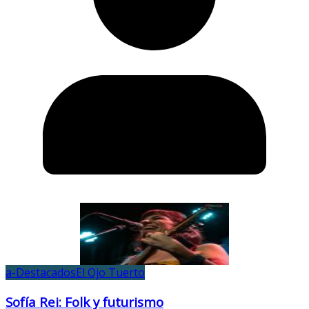
a-Destacados
El Ojo Tuerto
Sofía Rei: Folk y futurismo