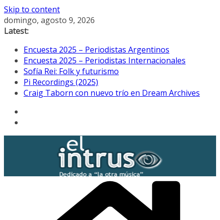
Skip to content
domingo, agosto 9, 2026
Latest:
Encuesta 2025 – Periodistas Argentinos
Encuesta 2025 – Periodistas Internacionales
Sofía Rei: Folk y futurismo
Pi Recordings (2025)
Craig Taborn con nuevo trío en Dream Archives