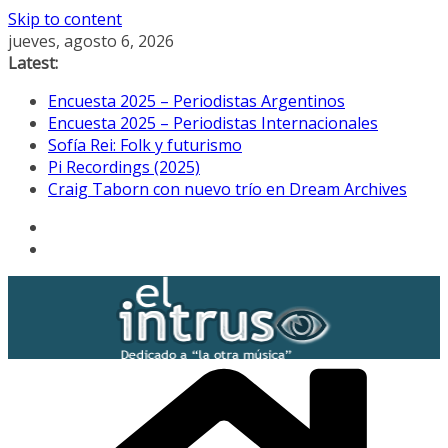
Skip to content
jueves, agosto 6, 2026
Latest:
Encuesta 2025 – Periodistas Argentinos
Encuesta 2025 – Periodistas Internacionales
Sofía Rei: Folk y futurismo
Pi Recordings (2025)
Craig Taborn con nuevo trío en Dream Archives