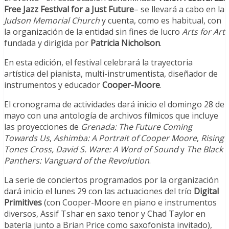
Free Jazz Festival for a Just Future
– se llevará a cabo en la
Judson Memorial Church
y cuenta, como es habitual, con
la organización de la entidad sin fines de lucro
Arts for Art
fundada y dirigida por
Patricia Nicholson
.
En esta edición, el festival celebrará la trayectoria
artística del pianista, multi-instrumentista, diseñador de
instrumentos y educador
Cooper-Moore
.
El cronograma de actividades dará inicio el domingo 28 de
mayo con una antología de archivos fílmicos que incluye
las proyecciones de
Grenada: The Future Coming
Towards Us
,
Ashimba: A Portrait of Cooper Moore
,
Rising
Tones Cross,
David S. Ware: A Word of Sound
y
The Black
Panthers: Vanguard of the Revolution
.
La serie de conciertos programados por la organización
dará inicio el lunes 29 con las actuaciones del trío
Digital
Primitives
(con Cooper-Moore en piano e instrumentos
diversos, Assif Tshar en saxo tenor y Chad Taylor en
batería junto a Brian Price como saxofonista invitado),