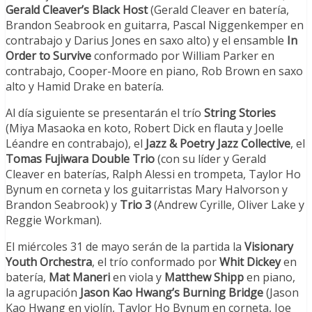
Gerald Cleaver’s Black Host
(Gerald Cleaver en batería,
Brandon Seabrook en guitarra, Pascal Niggenkemper en
contrabajo y Darius Jones en saxo alto) y el ensamble
In
Order to Survive
conformado por William Parker en
contrabajo, Cooper-Moore en piano, Rob Brown en saxo
alto y Hamid Drake en batería.
Al día siguiente se presentarán el trío
String Stories
(Miya Masaoka en koto, Robert Dick en flauta y Joelle
Léandre en contrabajo), el
Jazz & Poetry Jazz Collective
, el
Tomas Fujiwara Double Trio
(con su líder y Gerald
Cleaver en baterías, Ralph Alessi en trompeta, Taylor Ho
Bynum en corneta y los guitarristas Mary Halvorson y
Brandon Seabrook) y
Trio 3
(Andrew Cyrille, Oliver Lake y
Reggie Workman).
El miércoles 31 de mayo serán de la partida la
Visionary
Youth Orchestra
, el trío conformado por
Whit Dickey
en
batería,
Mat Maneri
en viola y
Matthew Shipp
en piano,
la agrupación
Jason Kao Hwang’s Burning Bridge
(Jason
Kao Hwang en violín, Taylor Ho Bynum en corneta, Joe