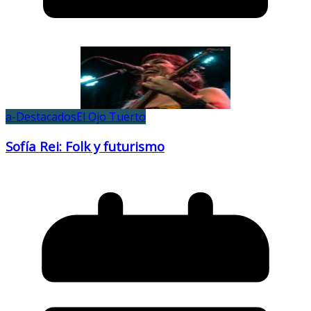
a-Destacados
El Ojo Tuerto
Sofía Rei: Folk y futurismo