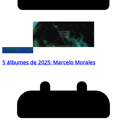
Discos / DVD's
5 álbumes de 2025: Marcelo Morales