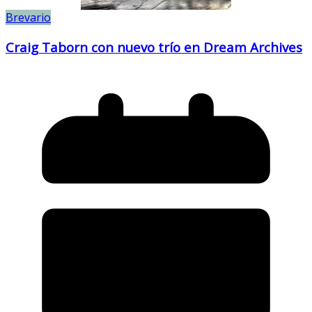
Brevario
Craig Taborn con nuevo trío en Dream Archives