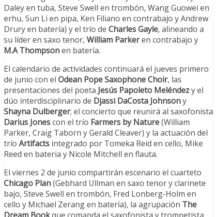
Daley en tuba, Steve Swell en trombón, Wang Guowei en
erhu, Sun Li en pipa, Ken Filiano en contrabajo y Andrew
Drury en batería) y el trío de
Charles Gayle
, alineando a
su líder en saxo tenor,
William Parker
en contrabajo y
M.A Thompson
en batería.
El calendario de actividades continuará el jueves primero
de junio con el
Odean Pope Saxophone Choir
, las
presentaciones del poeta
Jesús Papoleto Meléndez
y el
dúo interdisciplinario de
Djassi DaCosta Johnson
y
Shayna Dulberger
; el concierto que reunirá al saxofonista
Darius Jones
con el trío
Farmers by Nature
(William
Parker, Craig Taborn y Gerald Cleaver) y la actuación del
trío
Artifacts
integrado por Tomeka Reid en cello, Mike
Reed en bateria y Nicole Mitchell en flauta.
El viernes 2 de junio compartirán escenario el cuarteto
Chicago Plan
(Gebhard Ullman en saxo tenor y clarinete
bajo, Steve Swell en trombón, Fred Lonberg-Holm en
cello y Michael Zerang en batería), la agrupación
The
Dream Book
que comanda el saxofonista y trompetista