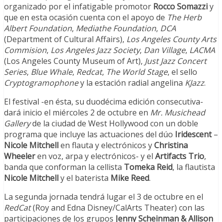
organizado por el infatigable promotor
Rocco Somazzi
y
que en esta ocasión cuenta con el apoyo de
The Herb
Albert Foundation
,
Mediathe Foundation
,
DCA
(Department of Cultural Affairs),
Los Angeles County Arts
Commision
,
Los Angeles Jazz Society
,
Dan Village
,
LACMA
(Los Angeles County Museum of Art),
Just Jazz Concert
Series
,
Blue Whale
,
Redcat
,
The World Stage
, el sello
Cryptogramophone
y la estación radial angelina
KJazz
.
El festival -en ésta, su duodécima edición consecutiva-
dará inicio el miércoles 2 de octubre en
Mr. Musichead
Gallery
de la ciudad de West Hollywood con un doble
programa que incluye las actuaciones del dúo
Iridescent
–
Nicole Mitchell
en flauta y electrónicos y
Christina
Wheeler
en voz, arpa y electrónicos- y el
Artifacts Trio
,
banda que conforman la cellista
Tomeka Reid
, la flautista
Nicole Mitchell
y el baterista
Mike Reed
.
La segunda jornada tendrá lugar el 3 de octubre en el
RedCat
(Roy and Edna Disney/CalArts Theater) con las
participaciones de los grupos
Jenny Scheinman & Allison