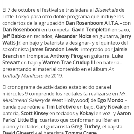
El 7 de octubre el festival se trasladara al
Bluewhale
de
Little Tokyo para otro doble programa que incluye los
conciertos de la agrupación
Dan Rosenboom A.I.T.A.
–con
Dan Rosenboom
en trompeta,
Gavin Templeton
en saxo,
Jeff Babko
en teclados,
Alexander Noice
en guitarra,
Jerry
Watts Jr.
en bajo y baterista a designar- y el quinteto del
saxofonista
James Brandon Lewis
-integrado por
Jaimie
Branch
en trompeta,
Anthony Pirog
en guitarra,
Luke
Stewart
en bajo y
Warren Trae Crudup III
en batería–
presentando el material contenido en el álbum
An
UnRully Manifesto
de 2019.
El cronograma de actividades establecido para el
miércoles 9 comprende los recitales (a realizarse en
Mr.
Musichead Gallery
de West Hollywood) de
Ego Mondo
–
banda que reúne a
Tim Lefebvre
en bajo,
Gary Novak
en
batería,
Scott Kinsey
en teclados y
Kokayi
en voz- y
Aaron
Parks’ Little Big
, cuarteto que conforman su líder en
piano y teclados, el guitarrista
Greg Tuchey
, el bajista
David Ginyard
y el baterista
Tommy Crane
.