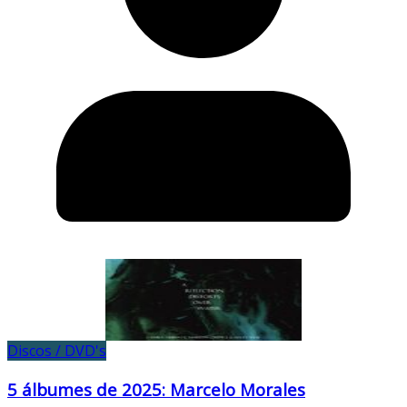
Discos / DVD's
5 álbumes de 2025: Marcelo Morales