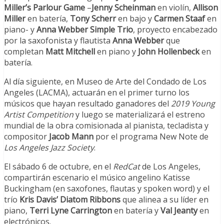
Miller’s Parlour Game
–
Jenny Scheinman
en violín,
Allison
Miller
en batería,
Tony Scherr
en bajo y
Carmen Staaf
en
piano- y
Anna Webber Simple Trio
, proyecto encabezado
por la saxofonista y flautista
Anna Webber
que
completan
Matt Mitchell
en piano y
John Hollenbeck
en
batería.
Al día siguiente, en Museo de Arte del Condado de Los
Angeles (LACMA), actuarán en el primer turno los
músicos que hayan resultado ganadores del
2019 Young
Artist Competition
y luego se materializará el estreno
mundial de la obra comisionada al pianista, tecladista y
compositor
Jacob Mann
por el programa New Note de
Los Angeles Jazz Society
.
El sábado 6 de octubre, en el
RedCat
de Los Angeles,
compartirán escenario el músico angelino Katisse
Buckingham (en saxofones, flautas y spoken word) y el
trío
Kris Davis’ Diatom Ribbons
que alinea a su líder en
piano,
Terri Lyne Carrington
en batería y
Val Jeanty
en
electrónicos.