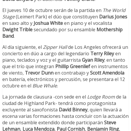
El jueves 10 de octubre serán de la partida en
The World
Stage
(Leimert Park) el dúo que constituyen
Darius Jones
en saxo alto y
Joshua White
en piano y el vocalista
Dwight Trible
secundado por su ensamble
Mothership
Band
.
Al día siguiente, el
Zipper Hall
de Los Angeles ofrecerá un
concierto en dúo a cargo del legendario
Terry Riley
en
piano, teclados y voz y el guitarrista
Gyan Riley
; en tanto
que el trío que integran
Phillip Greenlief
en instrumentos
de viento,
Trevor Dunn
en contrabajo y
Scott Amendola
en batería, electrónicos y percusión, se presentara el 12
octubre en el
Blue Whale
.
La jornada de clausura -con sede en el
Lodge Room
de la
ciudad de Highland Park- tendrá como protagonista
excluyente al saxofonista
David Binney
, quien llevará a
escena varias formaciones hasta concluir con la actuación
de un ensamble extendido donde participarán
Steve
Lehman
,
Luca Mendoza
,
Paul Cornish
,
Benjamin Ring
,