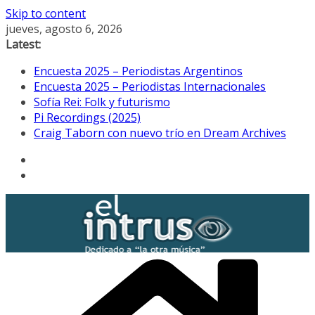
Skip to content
jueves, agosto 6, 2026
Latest:
Encuesta 2025 – Periodistas Argentinos
Encuesta 2025 – Periodistas Internacionales
Sofía Rei: Folk y futurismo
Pi Recordings (2025)
Craig Taborn con nuevo trío en Dream Archives