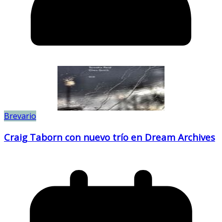
Brevario
Craig Taborn con nuevo trío en Dream Archives