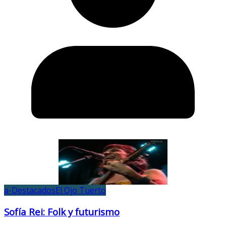
a-Destacados
El Ojo Tuerto
Sofía Rei: Folk y futurismo