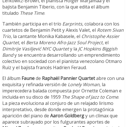
Lefkowitz-Brown, el pianista Holger Marjamaa y el
bajista Benjamin Tiberio, con la que edita el álbum
titulado
These Time
.
También participa en el trío
Earprints
, colabora con los
cuartetos de Benjamin Petit y Alexis Valet, el
Rotem Sivan
Trio
, la cantante Monika Kabasele, el
Christophe Assier
Quartet
, el
Berta Moreno Afro-Jazz Soul Project
, el
Dimitrije Vasiljević
NYC Quartet
y la
JC Hopkins Biggish
Band
y se encuentra desarrollando un emprendimiento
colectivo en sociedad con el pianista venezolano Otmaro
Ruiz y el bajista francés Hadrien Feraud.
El álbum
Faune
de
Raphaël Pannier Quartet
abre con una
exquisita y refinada versión de
Lonely Woman
, la
imperecedera balada compuesta por Ornette Coleman e
incluida en su disco de 1959
The Shape of Jazz to Come
.
La pieza evoluciona al conjuro de un relajado lirismo
interpretativo, desde donde emergen la protagónica
aparición del piano de
Aaron Goldberg
y un clímax que
aparece subrayado por los fulgurantes aportes de