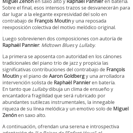
Miguel Zenón
en saxo alto y
Raphaël Pannier
en batería.
Sobre el final, esos intensos trazos se desvanecerán para
dar lugar a la elegante expresividad del solo en
contrabajo de
François Moutin
y una reposada
reexposición colectiva del motivo melódico original.
Luego sobrevienen dos composiciones con autoría de
Raphaël Pannier
:
Midtown Blues
y
Lullaby
.
La primera se aposenta con autoridad en los cánones
tradicionales del piano trío de jazz y propicia las
significativas contribuciones del contrabajo de
François
Moutin
y el piano de
Aaron Goldberg
y una arrolladora
intervención solista de
Raphaël Pannier
en batería.
En tanto que
Lullaby
dibuja un clima de ensueño y
encantadora fragilidad que será rubricado por
abundantes sutilezas instrumentales, la innegable
riqueza de su línea melódica y un emotivo solo de
Miguel
Zenón
en saxo alto.
A continuación, ofrendan una serena e introspectiva