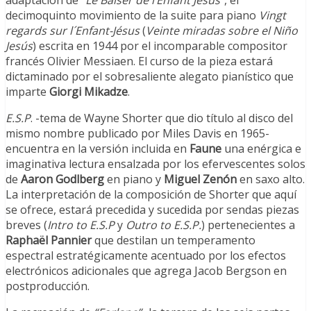
adaptación de
“Le Baiser de l’Enfant Jésus”
, el
decimoquinto movimiento de la suite para piano
Vingt
regards sur l´Enfant-Jésus
(
Veinte miradas sobre el Niño
Jesús
) escrita en 1944 por el incomparable compositor
francés Olivier Messiaen. El curso de la pieza estará
dictaminado por el sobresaliente alegato pianístico que
imparte
Giorgi Mikadze
.
E.S.P
. -tema de Wayne Shorter que dio título al disco del
mismo nombre publicado por Miles Davis en 1965-
encuentra en la versión incluida en
Faune
una enérgica e
imaginativa lectura ensalzada por los efervescentes solos
de
Aaron Godlberg
en piano y
Miguel Zenón
en saxo alto.
La interpretación de la composición de Shorter que aquí
se ofrece, estará precedida y sucedida por sendas piezas
breves (
Intro to E.S.P
y
Outro to E.S.P.
) pertenecientes a
Raphaël
Pannier
que destilan un temperamento
espectral estratégicamente acentuado por los efectos
electrónicos adicionales que agrega Jacob Bergson en
postproducción.