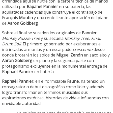
ofrendada aquí se nutre con la certera técnica de manos
utilizada por
Rapahel Pannier
en su batería, las
aquilatadas cadencias que construye el contrabajo de
François Moutin
y una centelleante aportación del piano
de
Aaron Goldberg
.
Sobre el final se suceden los originales de
Pannier
Monkey Puzzle Tree
y su secuela
Monkey Tree, Final:
Drum Soli
. El primero gobernado por exuberantes e
intrincadas armonías y un escarpado
crescendo
desde
donde brotarán los solos de
Miguel Zenón
en saxo alto y
Aaron Goldberg
en piano y la segunda parte con
protagonismo excluyente en la monumental entrega de
Raphaël Pannier
en batería.
Raphaël Pannier,
en el formidable
Faune,
ha tenido un
consagratorio debut discográfico como líder y además
logró transformar en términos musicales sus
aspiraciones estéticas, historias de vida e influencias con
envidiable autoridad.