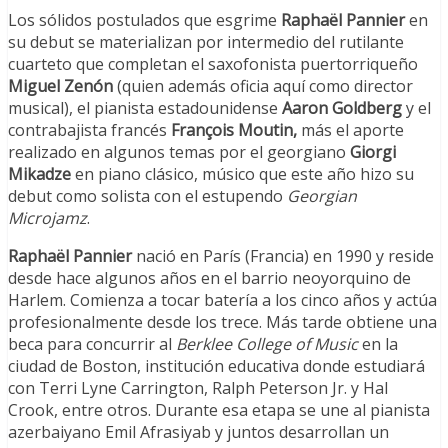
Los sólidos postulados que esgrime
Raphaël Pannier
en
su debut se materializan por intermedio del rutilante
cuarteto que completan el saxofonista puertorriqueño
Miguel Zenón
(quien además oficia aquí como director
musical), el pianista estadounidense
Aaron Goldberg
y el
contrabajista francés
François Moutin,
más el aporte
realizado en algunos temas por el georgiano
Giorgi
Mikadze
en piano clásico, músico que este año hizo su
debut como solista con el estupendo
Georgian
Microjamz
.
Raphaël Pannier
nació en París (Francia) en 1990 y reside
desde hace algunos años en el barrio neoyorquino de
Harlem. Comienza a tocar batería a los cinco años y actúa
profesionalmente desde los trece. Más tarde obtiene una
beca para concurrir al
Berklee College of Music
en la
ciudad de Boston, institución educativa donde estudiará
con Terri Lyne Carrington, Ralph Peterson Jr. y Hal
Crook, entre otros. Durante esa etapa se une al pianista
azerbaiyano Emil Afrasiyab y juntos desarrollan un