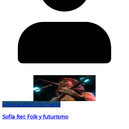
a-Destacados
El Ojo Tuerto
Sofía Rei: Folk y futurismo