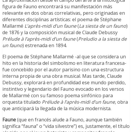
La aproximación desde el campo del arte a la mitológica
figura de Fauno encontrará su manifestación más
relevante en dos obras correlativas, pero originadas en
diferentes disciplinas artísticas: el poema de Stéphane
Mallarmé
L’après-midi d’un faune
(
La siesta de un fauno
)
de 1876 y la composición musical de Claude Debussy
Prélude à l’après-midi d’un faune
(
Preludio a la siesta de
un fauno
) estrenada en 1894.
El poema de Stéphane Mallarmé -al que se considera un
hito en la historia del simbolismo en literatura francesa-
fue concebido por el autor parisino con una estructura
interna propia de una obra musical. Mas tarde, Claude
Debussy, explorará en profundidad ese mundo perdido,
instintivo y legendario del Fauno evocado en los versos
de Mallarmé con su famoso poema sinfónico para
orquesta titulado
Prélude à l’après-midi d’un faune
, obra
que anticipará la llegada de la música modernista.
Faune
(que en francés alude a Fauno, aunque también
significa “fauna” o “vida silvestre”) es, justamente, el título