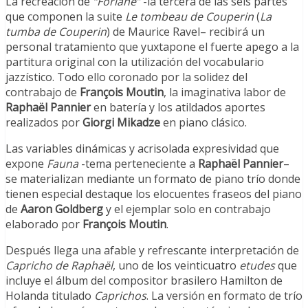
La recreación de
“Forlane”
-la tercera de las seis partes
que componen la suite
Le tombeau de Couperin
(
La
tumba de Couperin
) de Maurice Ravel– recibirá un
personal tratamiento que yuxtapone el fuerte apego a la
partitura original con la utilización del vocabulario
jazzístico. Todo ello coronado por la solidez del
contrabajo de
François Moutin
, la imaginativa labor de
Raphaël
Pannier
en batería y los atildados aportes
realizados por
Giorgi Mikadze
en piano clásico.
Las variables dinámicas y acrisolada expresividad que
expone
Fauna
-tema perteneciente a
Raphaël Pannier
–
se materializan mediante un formato de piano trío donde
tienen especial destaque los elocuentes fraseos del piano
de
Aaron Goldberg
y el ejemplar solo en contrabajo
elaborado por
François Moutin
.
Después llega una afable y refrescante interpretación de
Capricho de Raphaël
, uno de los veinticuatro
etudes
que
incluye el álbum del compositor brasilero Hamilton de
Holanda titulado
Caprichos
. La versión en formato de trío