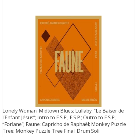
Lonely Woman; Midtown Blues; Lullaby; “Le Baiser de
l’Enfant Jésus”; Intro to E.S.P.; E.S.P.; Outro to E.S.P.;
“Forlane”; Faune; Capricho de Raphaël; Monkey Puzzle
Tree; Monkey Puzzle Tree Final: Drum Soli