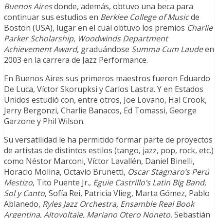
Buenos Aires
donde, además, obtuvo una beca para
continuar sus estudios en
Berklee College of Music
de
Boston (USA), lugar en el cual obtuvo los premios
Charlie
Parker Scholarship, Woodwinds Department
Achievement Award
, graduándose
Summa Cum Laude
en
2003 en la carrera de Jazz Performance.
En Buenos Aires sus primeros maestros fueron Eduardo
De Luca, Víctor Skorupksi y Carlos Lastra. Y en Estados
Unidos estudió con, entre otros, Joe Lovano, Hal Crook,
Jerry Bergonzi, Charlie Banacos, Ed Tomassi, George
Garzone y Phil Wilson.
Su versatilidad le ha permitido formar parte de proyectos
de artistas de distintos estilos (tango, jazz, pop, rock, etc.)
como Néstor Marconi, Víctor Lavallén, Daniel Binelli,
Horacio Molina, Octavio Brunetti,
Oscar Stagnaro’s Perú
Mestizo
, Tito Puente Jr.,
Eguie Castrillo’s Latin Big Band,
Sol y Canto
, Sofía Rei, Patricia Vlieg, Marta Gómez, Pablo
Ablanedo,
Ryles Jazz Orchestra,
Ensamble Real Book
Argentina, Altovoltaje, Mariano Otero Noneto
, Sebastián