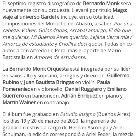
El séptimo registro discográfico de
Bernardo Monk
será
nuevamente con su orquesta. Llevará por título
Mago:
viaje al universo Gardel
e incluye, en su totalidad,
composiciones del Morocho del Abasto, a saber:
Por una
cabeza, Volver, Golondrinas, Arrabal amargo, El día que
me quieras, Mi Buenos Aires querido, Lejana tierra mía /
Amores de estudiante
y
Criollita decí que sí
. Todas en co-
autoría con Alfredo Le Pera, más el aporte de Mario
Battistella en
Amores de estudiante
.
La
Bernardo Monk Orquesta
está integrada por su líder
en saxos alto y soprano, arreglos y dirección,
Guillermo
Rubino
y
Juan Bautista Bringas
en violín,
Paula
Pomeraniec
en violoncello,
Daniel Ruggiero
y
Emiliano
Guerrero
en bandoneón,
Adrián Enríquez
en piano y
Martín Wainer
en contrabajo.
El álbum fue grabado en
Estudio Insigno
(Buenos Aires)
los días 19 y 20 de marzo de 2020, la ingeniería de
grabación estuvo a cargo de Hernán Ascóniga y Ariel
Schujman, la edición correspondió a Ariel Feder, la mezcla