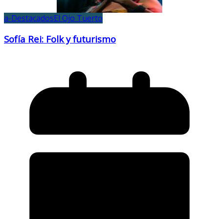
a-Destacados
El Ojo Tuerto
Sofía Rei: Folk y futurismo