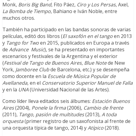
Monk,
Boris Big Band
, Fito Páez,
Ciro y Los Persas
, Axel,
La Bomba de Tiempo
, Bahiano e Iván Noble, entre
muchos otros.
También ha participado en las bandas sonoras de varias
películas, editó dos libros (
El saxofón en el tango
en 2013
y
Tango for Two
en 2015, publicados en Europa a través
de
Advance Music
), se ha presentado en importantes
escenarios y festivales de la Argentina y el exterior
(
Festival de Tango de Buenos Aires
,
Blue Note
de New
York,
Jamboree Club
de Barcelona, etc.) y se desempeña
como docente
en la
Escuela de Música Popular de
Avellaneda
, en el
Conservatorio Superior Manuel de Falla
y en la
UNA
(Universidad Nacional de las Artes).
Como líder lleva editados seis álbumes:
Estación Buenos
Aires
(2004),
Ponele la firma
(2006),
Cambio de frente
(2011),
Tango, pasión de multitudes
(2013),
A toda
orquesta
(primer registro de un saxofonista al frente de
una orquesta típica de tango, 2014) y
Atípico
(2018).