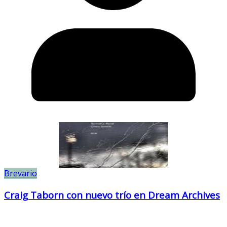
Brevario
Craig Taborn con nuevo trío en Dream Archives