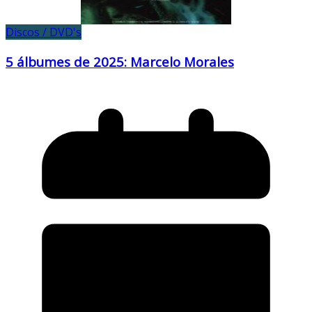
Discos / DVD's
5 álbumes de 2025: Marcelo Morales