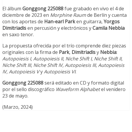
El álbum
Gonggong 225088
fue grabado en vivo el 4 de
diciembre de 2023 en
Morphine Raum
de Berlín y cuenta
con los aportes de
Han-earl Park
en guitarra,
Yorgos
Dimitriadis
en percusión y electrónicos y
Camila Nebbia
en saxo tenor.
La propuesta ofrecida por el trío comprende diez piezas
originales con la firma de
Park
,
Dimitriadis
y
Nebbia
:
Autopoiesis I
,
Autopoiesis I
I, Niche Shift I, Niche Shift II,
Niche Shift III, Niche Shift IV,
Autopoiesis I
II,
Autopoiesis
I
V, Autopoiesis V
y
Autopoiesis VI
.
Gonggong 225088
será editado en CD y formato digital
por el sello discográfico
Waveform Alphabet
el venidero
23 de mayo.
(Marzo, 2024)