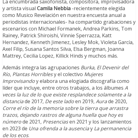
La encumbrada saxofonista, compositora, improvisadora
y artista visual
Camila Nebbia
-recientemente elegida
como Musico Revelación en nuestra encuesta anual a
periodistas internacionales- ha compartido grabaciones y
escenarios con Michael Formanek, Andrea Parkins, Tom
Rainey, Patrick Shiroishi, Vinnie Sperrazza, Katt
Hernandez, Kenneth Jimenez, Lesley Mok, Violeta García,
Axel Filip, Susana Santos Silva, Elsa Bergman, Joanna
Mattrey, Cecilia Lopez, Killick Hinds y muchos más.
Además integra las agrupaciones
Burka
,
El Devenir del
Río
,
Plantas Horribles
y el colectivo
Mujeres
Improvisando
y elabora una elogiada discografía como
líder que incluye, entre otros trabajos, a los álbumes
A
veces la luz de lo que existe resplandece solamente a la
distancia
de 2017,
De este lado
en 2019,
Aura
de 2020,
Corre el río de la memoria sobre la tierra que arrastra
trazos, dejando rastros de alguna huella que hoy es
número
de 2021,
Presencias
en 2021 y los lanzamientos
en 2023 de
Una ofrenda a la ausencia
y
La permanencia
de los ecos
.