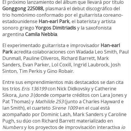
El próximo lanzamiento del álbum que llevará por título
Gonggong 225088,
plasmará el debut discográfico del
trio homónimo conformado por el guitarrista coreano-
estadounidense
Han-earl Park
, el baterista y artista
sonoro griego
Yorgos Dimitriadis
y la saxofonista
argentina
Camila Nebbia
.
El experimentado guitarrista e improvisador
Han-earl
Park
acredita colaboraciones con Wadada Leo Smith, Paul
Dunmall, Pauline Oliveros, Richard Barrett, Mark
Sanders, Evan Parker, Lol Coxill, Ingrid Laubrock, Josh
Sinton, Tim Perkis y Gino Robair.
Entre sus emprendimientos más destacados se dan cita
los tríos
Eris 136199
con Nick Didkovsky y Catherine
Sikora,
Juno 3
(donde comparte créditos con Lara Jones y
Pat Thomas) y
Mathilde 253
(junto a Charles Hayward e
Ian Smith), el cuarteto
Sirene 1009
en el cual está
acompañado por Dominic Lash, Mark Sanders y Caroline
Pugh, su dúo con Richard Barrett materializado en
Numbers
y los proyectos de improvisación interactiva
io