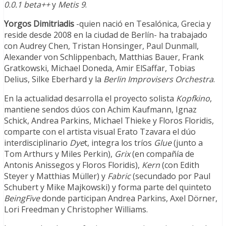
0.0.1 beta++
y
Metis 9
.
Yorgos Dimitriadis
-quien nació en Tesalónica, Grecia y
reside desde 2008 en la ciudad de Berlín- ha trabajado
con Audrey Chen, Tristan Honsinger, Paul Dunmall,
Alexander von Schlippenbach, Matthias Bauer, Frank
Gratkowski, Michael Doneda, Amir ElSaffar, Tobias
Delius, Silke Eberhard y la
Berlin Improvisers Orchestra
.
En la actualidad desarrolla el proyecto solista
Kopfkino
,
mantiene sendos dúos con Achim Kaufmann, Ignaz
Schick, Andrea Parkins, Michael Thieke y Floros Floridis,
comparte con el artista visual Erato Tzavara el dúo
interdisciplinario
Dye
t, integra los tríos
Glue
(junto a
Tom Arthurs y Miles Perkin),
Grix
(en compañía de
Antonis Anissegos y Floros Floridis),
Kern
(con Edith
Steyer y Matthias Müller) y
Fabric
(secundado por Paul
Schubert y Mike Majkowski) y forma parte del quinteto
BeingFive
donde participan Andrea Parkins, Axel Dörner,
Lori Freedman y Christopher Williams.