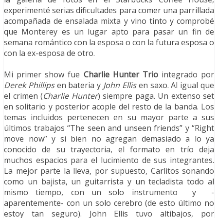
experimenté serias dificultades para comer una parrillada
acompañada de ensalada mixta y vino tinto y comprobé
que Monterey es un lugar apto para pasar un fin de
semana romántico con la esposa o con la futura esposa o
con la ex-esposa de otro.
Mi primer show fue
Charlie Hunter Trio
integrado por
Derek Phillips
en bateria y
John Ellis
en saxo. Al igual que
el crimen (
Charlie Hunter
) siempre paga. Un extenso set
en solitario y posterior acople del resto de la banda. Los
temas incluidos pertenecen en su mayor parte a sus
últimos trabajos “The seen and unseen friends” y “Right
move now” y si bien no agregan demasiado a lo ya
conocido de su trayectoria, el formato en trío deja
muchos espacios para el lucimiento de sus integrantes.
La mejor parte la lleva, por supuesto, Carlitos sonando
como un bajista, un guitarrista y un tecladista todo al
mismo tiempo, con un solo instrumento y -
aparentemente- con un solo cerebro (de esto último no
estoy tan seguro). John Ellis tuvo altibajos, por