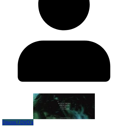
Discos / DVD's