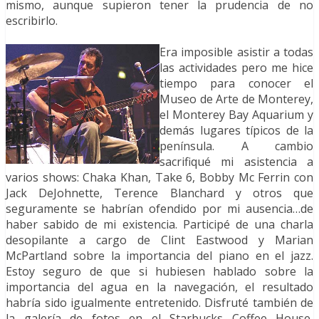
mismo, aunque supieron tener la prudencia de no
escribirlo.
Era imposible asistir a todas
las actividades pero me hice
tiempo para conocer el
Museo de Arte de Monterey,
el Monterey Bay Aquarium y
demás lugares típicos de la
península. A cambio
sacrifiqué mi asistencia a
varios shows: Chaka Khan, Take 6, Bobby Mc Ferrin con
Jack DeJohnette, Terence Blanchard y otros que
seguramente se habrían ofendido por mi ausencia…de
haber sabido de mi existencia. Participé de una charla
desopilante a cargo de Clint Eastwood y Marian
McPartland sobre la importancia del piano en el jazz.
Estoy seguro de que si hubiesen hablado sobre la
importancia del agua en la navegación, el resultado
habría sido igualmente entretenido. Disfruté también de
la galería de fotos en el Starbucks Coffee House,