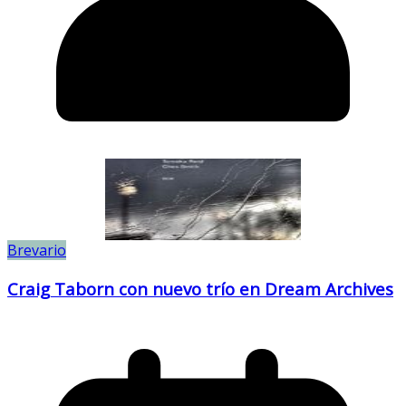
Brevario
Craig Taborn con nuevo trío en Dream Archives