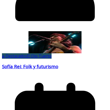
a-Destacados
El Ojo Tuerto
Sofía Rei: Folk y futurismo