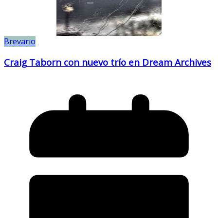
Brevario
Craig Taborn con nuevo trío en Dream Archives