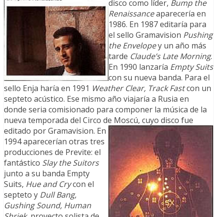
disco como líder,
Bump the
Renaissance
aparecería en
1986. En 1987 editaría para
el sello Gramavision
Pushing
the Envelope
y un año más
tarde
Claude’s Late Morning
.
En 1990 lanzaría
Empty Suits
con su nueva banda. Para el
sello Enja haría en 1991
Weather Clear, Track Fast
con un
septeto acústico. Ese mismo año viajaría a Rusia en
donde seria comisionado para componer la música de la
nueva temporada del Circo de
Moscú, cuyo disco fue
editado por Gramavision. En
1994 aparecerían otras tres
producciones de Previte: el
fantástico
Slay the Suitors
junto a su banda Empty
Suits,
Hue and Cry
con el
septeto y
Dull Bang,
Gushing Sound, Human
Shriek
, proyecto solista de