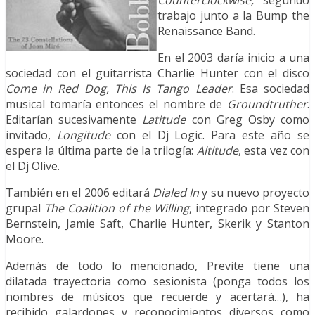
Counterclockwise,
segundo
trabajo junto a la Bump the
Renaissance Band.
En el 2003 daría inicio a una
sociedad con el guitarrista Charlie Hunter con el disco
Come in Red Dog, This Is Tango Leader
. Esa sociedad
musical tomaría entonces el nombre de
Groundtruther
.
Editarían sucesivamente
Latitude
con Greg Osby como
invitado,
Longitude
con el Dj Logic. Para este año se
espera la última parte de la trilogía:
Altitude
, esta vez con
el Dj Olive.
También en el 2006 editará
Dialed In
y su nuevo proyecto
grupal
The Coalition of the Willing
, integrado por Steven
Bernstein, Jamie Saft, Charlie Hunter, Skerik y Stanton
Moore.
Además de todo lo mencionado, Previte tiene una
dilatada trayectoria como sesionista (ponga todos los
nombres de músicos que recuerde y acertará…), ha
recibido galardones y reconocimientos diversos como