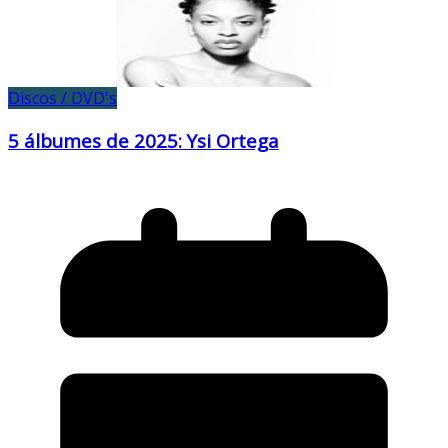
Discos / DVD's
5 álbumes de 2025: Ysi Ortega