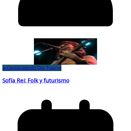
a-Destacados
El Ojo Tuerto
Sofía Rei: Folk y futurismo