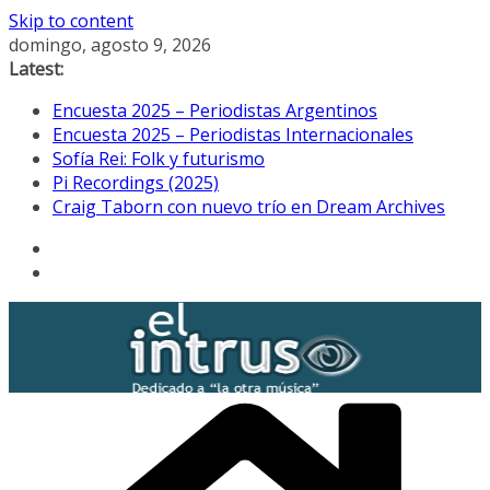
Skip to content
domingo, agosto 9, 2026
Latest:
Encuesta 2025 – Periodistas Argentinos
Encuesta 2025 – Periodistas Internacionales
Sofía Rei: Folk y futurismo
Pi Recordings (2025)
Craig Taborn con nuevo trío en Dream Archives