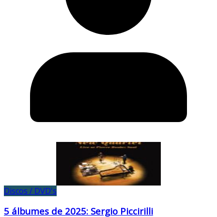
Discos / DVD's
5 álbumes de 2025: Sergio Piccirilli