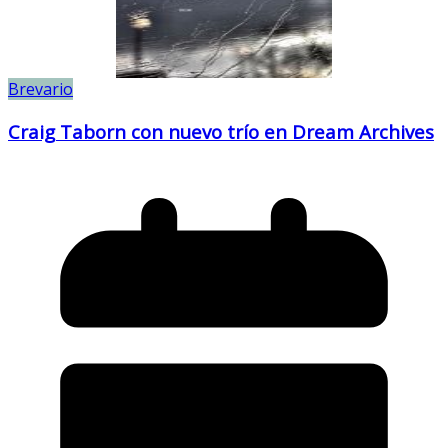
Brevario
Craig Taborn con nuevo trío en Dream Archives