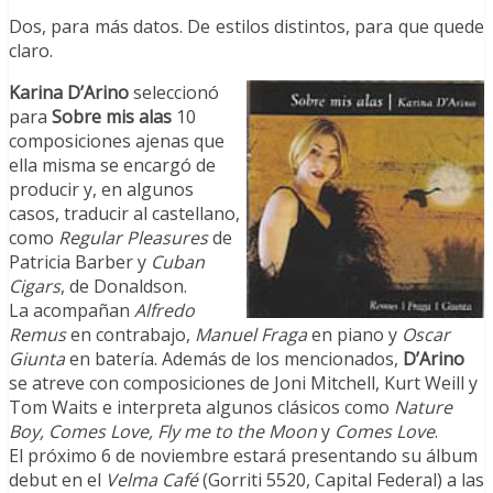
Dos, para más datos. De estilos distintos, para que quede
claro.
Karina D’Arino
seleccionó
para
Sobre mis alas
10
composiciones ajenas que
ella misma se encargó de
producir y, en algunos
casos, traducir al castellano,
como
Regular Pleasures
de
Patricia Barber y
Cuban
Cigars
, de Donaldson.
La acompañan
Alfredo
Remus
en contrabajo,
Manuel Fraga
en piano y
Oscar
Giunta
en batería. Además de los mencionados,
D’Arino
se atreve con composiciones de Joni Mitchell, Kurt Weill y
Tom Waits e interpreta algunos clásicos como
Nature
Boy, Comes Love, Fly me to the Moon
y
Comes Love
.
El próximo 6 de noviembre estará presentando su álbum
debut en el
Velma Café
(Gorriti 5520, Capital Federal) a las