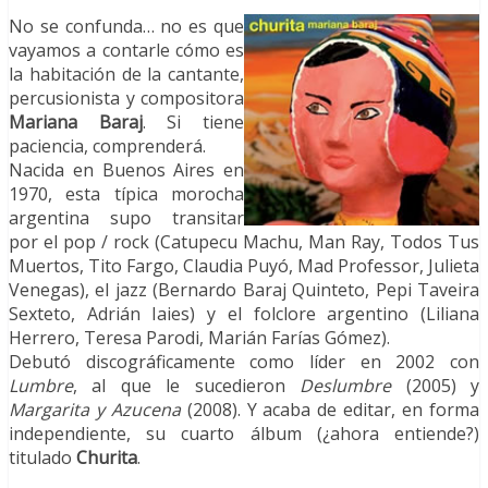
No se confunda… no es que
vayamos a contarle cómo es
la habitación de la cantante,
percusionista y compositora
Mariana Baraj
. Si tiene
paciencia, comprenderá.
Nacida en Buenos Aires en
1970, esta típica morocha
argentina supo transitar
por el pop / rock (Catupecu Machu, Man Ray, Todos Tus
Muertos, Tito Fargo, Claudia Puyó, Mad Professor, Julieta
Venegas), el jazz (Bernardo Baraj Quinteto, Pepi Taveira
Sexteto, Adrián Iaies) y el folclore argentino (Liliana
Herrero, Teresa Parodi, Marián Farías Gómez).
Debutó discográficamente como líder en 2002 con
Lumbre
, al que le sucedieron
Deslumbre
(2005) y
Margarita y Azucena
(2008). Y acaba de editar, en forma
independiente, su cuarto álbum (¿ahora entiende?)
titulado
Churita
.