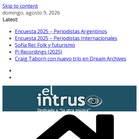
Skip to content
domingo, agosto 9, 2026
Latest:
Encuesta 2025 – Periodistas Argentinos
Encuesta 2025 – Periodistas Internacionales
Sofía Rei: Folk y futurismo
Pi Recordings (2025)
Craig Taborn con nuevo trío en Dream Archives