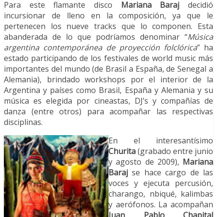
Para este flamante disco
Mariana Baraj
decidió
incursionar de lleno en la composición, ya que le
pertenecen los nueve tracks que lo componen. Esta
abanderada de lo que podríamos denominar “
Música
argentina contemporánea de proyección folclórica
” ha
estado participando de los festivales de world music más
importantes del mundo (de Brasil a España, de Senegal a
Alemania), brindado workshops por el interior de la
Argentina y países como Brasil, España y Alemania y su
música es elegida por cineastas, DJ’s y compañías de
danza (entre otros) para acompañar las respectivas
disciplinas.
En el interesantísimo
Churita
(grabado entre junio
y agosto de 2009),
Mariana
Baraj
se hace cargo de las
voces y ejecuta percusión,
charango, nbiqué, kalimbas
y aerófonos. La acompañan
Juan Pablo Chapital