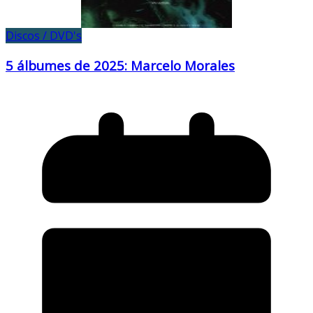
Discos / DVD's
5 álbumes de 2025: Marcelo Morales