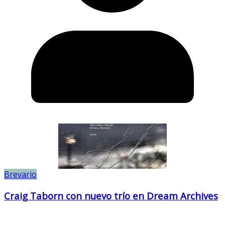
Brevario
Craig Taborn con nuevo trío en Dream Archives