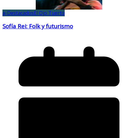
a-Destacados
El Ojo Tuerto
Sofía Rei: Folk y futurismo