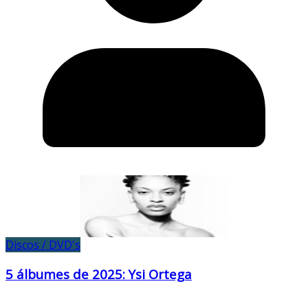
Discos / DVD's
5 álbumes de 2025: Ysi Ortega