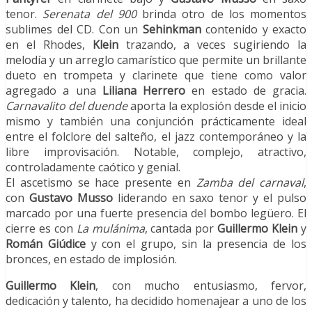
tenor.
Serenata del 900
brinda otro de los momentos
sublimes del CD. Con un
Sehinkman
contenido y exacto
en el Rhodes,
Klein
trazando, a veces sugiriendo la
melodía y un arreglo camarístico que permite un brillante
dueto en trompeta y clarinete que tiene como valor
agregado a una
Liliana Herrero
en estado de gracia.
Carnavalito del duende
aporta la explosión desde el inicio
mismo y también una conjunción prácticamente ideal
entre el folclore del salteño, el jazz contemporáneo y la
libre improvisación. Notable, complejo, atractivo,
controladamente caótico y genial.
El ascetismo se hace presente en
Zamba del carnaval
,
con
Gustavo Musso
liderando en saxo tenor y el pulso
marcado por una fuerte presencia del bombo legüero. El
cierre es con
La mulánima
, cantada por
Guillermo Klein
y
Román Giúdice
y con el grupo, sin la presencia de los
bronces, en estado de implosión.
Guillermo Klein
, con mucho entusiasmo, fervor,
dedicación y talento, ha decidido homenajear a uno de los