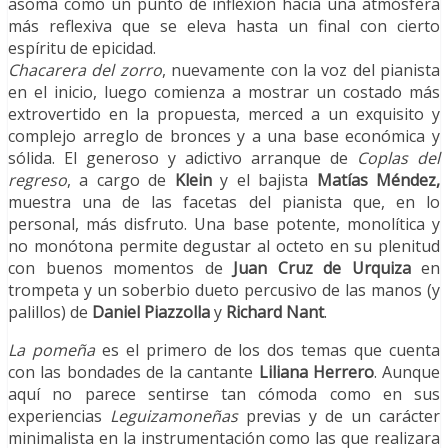
asoma como un punto de inflexión hacia una atmósfera
más reflexiva que se eleva hasta un final con cierto
espíritu de epicidad.
Chacarera del zorro
, nuevamente con la voz del pianista
en el inicio, luego comienza a mostrar un costado más
extrovertido en la propuesta, merced a un exquisito y
complejo arreglo de bronces y a una base económica y
sólida. El generoso y adictivo arranque de
Coplas del
regreso
, a cargo de
Klein
y el bajista
Matías Méndez,
muestra una de las facetas del pianista que, en lo
personal, más disfruto. Una base potente, monolítica y
no monótona permite degustar al octeto en su plenitud
con buenos momentos de
Juan Cruz de Urquiza
en
trompeta y un soberbio dueto percusivo de las manos (y
palillos) de
Daniel Piazzolla
y
Richard Nant
.
La pomeña
es el primero de los dos temas que cuenta
con las bondades de la cantante
Liliana Herrero
. Aunque
aquí no parece sentirse tan cómoda como en sus
experiencias
Leguizamoneñas
previas y de un carácter
minimalista en la instrumentación como las que realizara