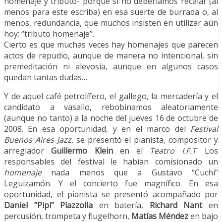
homenaje y tributo- porque si no deberíamos recalar (al
menos para este escriba) en esa suerte de burrada o, al
menos, redundancia, que muchos insisten en utilizar aún
hoy: “tributo homenaje”.
Cierto es que muchas veces hay homenajes que parecen
actos de repudio, aunque de manera no intencional, sin
premeditación ni alevosía, aunque en algunos casos
quedan tantas dudas…
Y de aquel café petrolífero, el gallego, la mercadería y el
candidato a vasallo, rebobinamos aleatoriamente
(aunque no tanto) a la noche del jueves 16 de octubre de
2008. En esa oportunidad, y en el marco del
Festival
Buenos Aires Jazz
, se presentó el pianista, compositor y
arreglador
Guillermo Klein
en el
Teatro I.F.T
. Los
responsables del festival le habían comisionado un
homenaje
nada menos que a Gustavo “Cuchi”
Leguizamón. Y el concierto fue magnífico. En esa
oportunidad, el pianista se presentó acompañado por
Daniel “
Pipi” Piazzolla
en batería,
Richard Nant
en
percusión, trompeta y flugelhorn,
Matías Méndez
en bajo