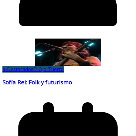
a-Destacados
El Ojo Tuerto
Sofía Rei: Folk y futurismo