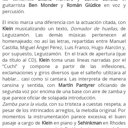
guitarrista
Ben Monder
y
Román Giúdice
en voz y
percusión.
El inicio marca una diferencia con la actuación citada, con
Klein
musicalizando un texto,
Domador de huellas
, de
Leguizamón. Las demás músicas pertenecen al
homenajeado; no así las letras, repartidas entre Manuel
Castilla, Miguel Ángel Pérez, Luis Franco, Hugo Alarcón y,
por supuesto, Leguizamón. En el track de apertura (que
da título al CD),
Klein
toma unas líneas narradas por el
“Cuchi” y compone a partir de las inflexiones,
exclamaciones y giros diversos que el salteño utilizara al
hablar… casi como si cantara. Las interpreta de manera
cansina y sentida, con
Martín Pantyrer
oficiando de
segunda voz por encima de una base con aire de zamba y
que parece oficiar de solapada introducción.
Zamba para la viuda
, con su tristeza a cuestas respeta, a
pesar de los intrincados arreglos, la melodía original. Por
momentos la instrumentación parece excesiva; el buen
pasaje a cargo de
Klein
en piano y
Sehinkman
en Rhodes