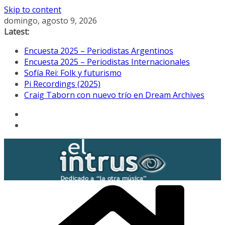
Skip to content
domingo, agosto 9, 2026
Latest:
Encuesta 2025 – Periodistas Argentinos
Encuesta 2025 – Periodistas Internacionales
Sofía Rei: Folk y futurismo
Pi Recordings (2025)
Craig Taborn con nuevo trío en Dream Archives