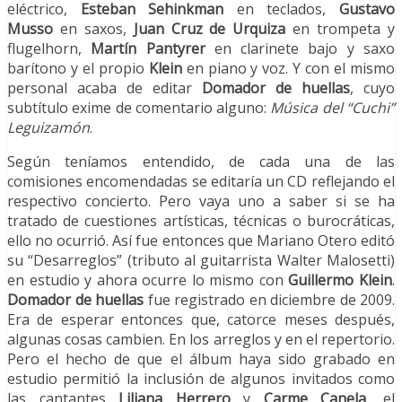
eléctrico,
Esteban Sehinkman
en teclados,
Gustavo
Musso
en saxos,
Juan Cruz de Urquiza
en trompeta y
flugelhorn,
Martín Pantyrer
en clarinete bajo y saxo
barítono y el propio
Klein
en piano y voz. Y con el mismo
personal acaba de editar
Domador de huellas
, cuyo
subtítulo exime de comentario alguno:
Música del “Cuchi”
Leguizamón
.
Según teníamos entendido, de cada una de las
comisiones encomendadas se editaría un CD reflejando el
respectivo concierto. Pero vaya uno a saber si se ha
tratado de cuestiones artísticas, técnicas o burocráticas,
ello no ocurrió. Así fue entonces que Mariano Otero editó
su “Desarreglos” (tributo al guitarrista Walter Malosetti)
en estudio y ahora ocurre lo mismo con
Guillermo Klein
.
Domador de huellas
fue registrado en diciembre de 2009.
Era de esperar entonces que, catorce meses después,
algunas cosas cambien. En los arreglos y en el repertorio.
Pero el hecho de que el álbum haya sido grabado en
estudio permitió la inclusión de algunos invitados como
las cantantes
Liliana Herrero
y
Carme Canela
, el