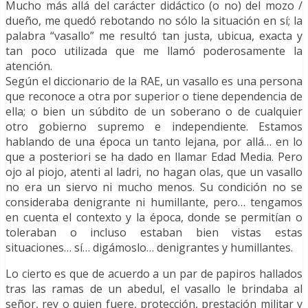
Mucho más allá del carácter didáctico (o no) del mozo /
dueño, me quedó rebotando no sólo la situación en sí; la
palabra “vasallo” me resultó tan justa, ubicua, exacta y
tan poco utilizada que me llamó poderosamente la
atención.
Según el diccionario de la RAE, un vasallo es una persona
que reconoce a otra por superior o tiene dependencia de
ella; o bien un súbdito de un soberano o de cualquier
otro gobierno supremo e independiente. Estamos
hablando de una época un tanto lejana, por allá… en lo
que a posteriori se ha dado en llamar Edad Media. Pero
ojo al piojo, atenti al ladri, no hagan olas, que un vasallo
no era un siervo ni mucho menos. Su condición no se
consideraba denigrante ni humillante, pero… tengamos
en cuenta el contexto y la época, donde se permitían o
toleraban o incluso estaban bien vistas estas
situaciones… sí… digámoslo… denigrantes y humillantes.
Lo cierto es que de acuerdo a un par de papiros hallados
tras las ramas de un abedul, el vasallo le brindaba al
señor, rey o quien fuere, protección, prestación militar y