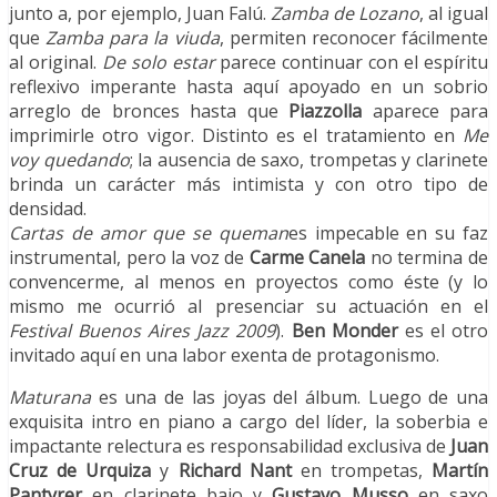
junto a, por ejemplo, Juan Falú.
Zamba de Lozano
, al igual
que
Zamba para la viuda
, permiten reconocer fácilmente
al original.
De solo estar
parece continuar con el espíritu
reflexivo imperante hasta aquí apoyado en un sobrio
arreglo de bronces hasta que
Piazzolla
aparece para
imprimirle otro vigor. Distinto es el tratamiento en
Me
voy quedando
; la ausencia de saxo, trompetas y clarinete
brinda un carácter más intimista y con otro tipo de
densidad.
Cartas de amor que se queman
es impecable en su faz
instrumental, pero la voz de
Carme Canela
no termina de
convencerme, al menos en proyectos como éste (y lo
mismo me ocurrió al presenciar su actuación en el
Festival Buenos Aires Jazz 2009
).
Ben Monder
es el otro
invitado aquí en una labor exenta de protagonismo.
Maturana
es una de las joyas del álbum. Luego de una
exquisita intro en piano a cargo del líder, la soberbia e
impactante relectura es responsabilidad exclusiva de
Juan
Cruz de Urquiza
y
Richard Nant
en trompetas,
Martín
Pantyrer
en clarinete bajo y
Gustavo Musso
en saxo