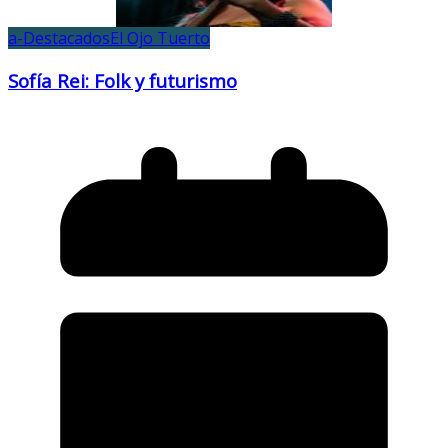
a-Destacados
El Ojo Tuerto
Sofía Rei: Folk y futurismo