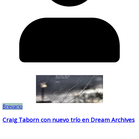
Brevario
Craig Taborn con nuevo trío en Dream Archives