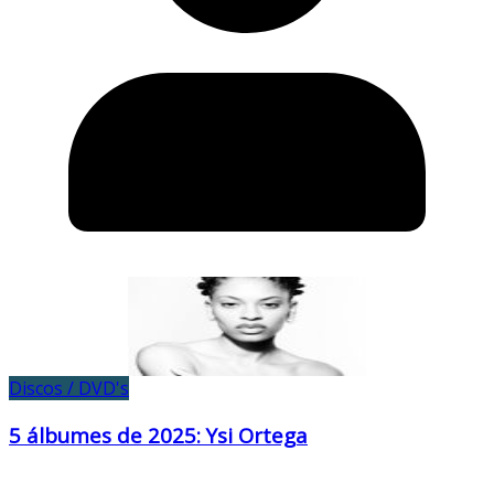
Discos / DVD's
5 álbumes de 2025: Ysi Ortega