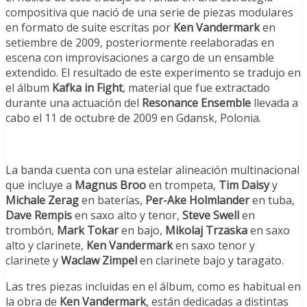
compositiva que nació de una serie de piezas modulares
en formato de suite escritas por
Ken Vandermark
en
setiembre de 2009, posteriormente reelaboradas en
escena con improvisaciones a cargo de un ensamble
extendido. El resultado de este experimento se tradujo en
el álbum
Kafka in Fight
, material que fue extractado
durante una actuación del
Resonance Ensemble
llevada a
cabo el 11 de octubre de 2009 en Gdansk, Polonia.
La banda cuenta con una estelar alineación multinacional
que incluye a
Magnus Broo
en trompeta,
Tim Daisy
y
Michale Zerag
en baterías,
Per-Ake Holmlander
en tuba,
Dave Rempis
en saxo alto y tenor,
Steve Swell
en
trombón,
Mark Tokar
en bajo,
Mikolaj Trzaska
en saxo
alto y clarinete,
Ken Vandermark
en saxo tenor y
clarinete y
Waclaw Zimpel
en clarinete bajo y taragato.
Las tres piezas incluidas en el álbum, como es habitual en
la obra de
Ken Vandermark
, están dedicadas a distintas