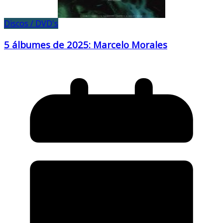
Discos / DVD's
5 álbumes de 2025: Marcelo Morales