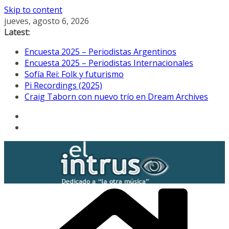
Skip to content
jueves, agosto 6, 2026
Latest:
Encuesta 2025 – Periodistas Argentinos
Encuesta 2025 – Periodistas Internacionales
Sofía Rei: Folk y futurismo
Pi Recordings (2025)
Craig Taborn con nuevo trío en Dream Archives