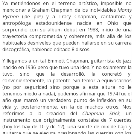
Ya metiéndonos en el terreno artístico, imposible no
mencionar a Graham Chapman, de los inolvidables
Monty
Python
(¡de pie!) y a Tracy Chapman, cantautora y
antropóloga estadounidense nacida en Ohio que
sorprendió con su álbum debut en 1988, inicio de una
trayectoria comprometida y coherente, más allá de los
habituales desniveles que pueden hallarse en su carrera
discográfica, habiendo editado 8 discos.
Y llegamos a un tal Emmett Chapman, guitarrista de jazz
nacido en 1936 pero que tuvo una idea. Y no solamente la
tuvo, sino que la desarrolló, la concretó y,
convenientemente, la patentó. Sin temor a equivocarnos
(no por seguridad sino porque a esta altura no le
tenemos miedo a nada), podemos afirmar que 1974 fue el
año que marcó un verdadero punto de inflexión en su
vida y, posteriormente, en la de muchos otros. Nos
referimos a la creación del
Chapman Stick
, un
instrumento que originalmente constaba de 7 cuerdas
(hoy los hay de 10 y de 12), una suerte de mix de bajo y
guitarra que se ejecuta presionando las cuerdas con los