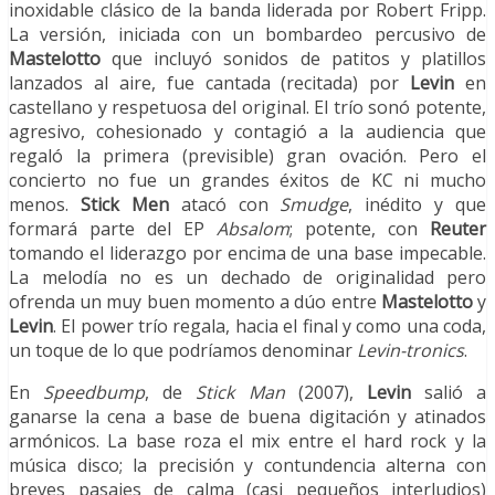
inoxidable clásico de la banda liderada por Robert Fripp.
La versión, iniciada con un bombardeo percusivo de
Mastelotto
que incluyó sonidos de patitos y platillos
lanzados al aire, fue cantada (recitada) por
Levin
en
castellano y respetuosa del original. El trío sonó potente,
agresivo, cohesionado y contagió a la audiencia que
regaló la primera (previsible) gran ovación. Pero el
concierto no fue un grandes éxitos de KC ni mucho
menos.
Stick Men
atacó con
Smudge
, inédito y que
formará parte del EP
Absalom
; potente, con
Reuter
tomando el liderazgo por encima de una base impecable.
La melodía no es un dechado de originalidad pero
ofrenda un muy buen momento a dúo entre
Mastelotto
y
Levin
. El power trío regala, hacia el final y como una coda,
un toque de lo que podríamos denominar
Levin-tronics
.
En
Speedbump
, de
Stick Man
(2007),
Levin
salió a
ganarse la cena a base de buena digitación y atinados
armónicos. La base roza el mix entre el hard rock y la
música disco; la precisión y contundencia alterna con
breves pasajes de calma (casi pequeños interludios)