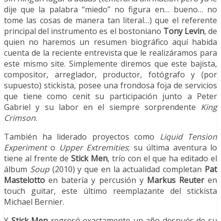
dije que la palabra “miedo” no figura en… bueno… no
tome las cosas de manera tan literal…) que el referente
principal del instrumento es el bostoniano
Tony Levin
, de
quien no haremos un resumen biográfico aquí habida
cuenta de la reciente entrevista que le realizáramos para
este mismo site. Simplemente diremos que este bajista,
compositor, arreglador, productor, fotógrafo y (por
supuesto) stickista, posee una frondosa foja de servicios
que tiene como cenit su participación junto a Peter
Gabriel y su labor en el siempre sorprendente
King
Crimson
.
También ha liderado proyectos como
Liquid Tension
Experiment
o
Upper Extremities
; su última aventura lo
tiene al frente de
Stick Men
, trío con el que ha editado el
álbum
Soup
(2010) y que en la actualidad completan
Pat
Mastelotto
en batería y percusión y
Markus Reuter
en
touch guitar, este último reemplazante del stickista
Michael Bernier.
Y
Stick Men
regresó exactamente un año después de su