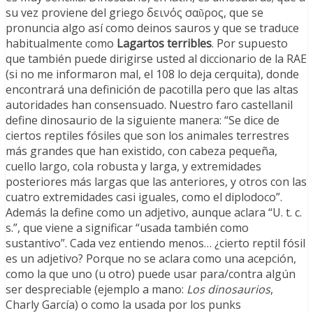
su vez proviene del griego δεινός σαῦρος, que se
pronuncia algo así como deinos sauros y que se traduce
habitualmente como
Lagartos terribles
. Por supuesto
que también puede dirigirse usted al diccionario de la RAE
(si no me informaron mal, el 108 lo deja cerquita), donde
encontrará una definición de pacotilla pero que las altas
autoridades han consensuado. Nuestro faro castellanil
define dinosaurio de la siguiente manera: “Se dice de
ciertos reptiles fósiles que son los animales terrestres
más grandes que han existido, con cabeza pequeña,
cuello largo, cola robusta y larga, y extremidades
posteriores más largas que las anteriores, y otros con las
cuatro extremidades casi iguales, como el diplodoco”.
Además la define como un adjetivo, aunque aclara “U. t. c.
s.”, que viene a significar “usada también como
sustantivo”. Cada vez entiendo menos… ¿cierto reptil fósil
es un adjetivo? Porque no se aclara como una acepción,
como la que uno (u otro) puede usar para/contra algún
ser despreciable (ejemplo a mano:
Los dinosaurios
,
Charly García) o como la usada por los punks