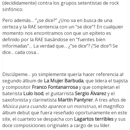
(decididamente) contra los grupos setentistas de rock
sinfónico.
Pero además… “¿se dice?” ¿Uno va en busca de una
certeza y la RAE sentencia con un “se dice”? En cualquier
momento nos encontramos con que un epíteto es
definido por la RAE basándose en “fuentes bien
informadas”… La verdad que… ¿”se dice”? ¡”Se dice”! Se
dice… cada cosa…
Discúlpeme… yo simplemente quería hacer referencia al
segundo álbum de
La Mujer Barbuda
, que lidera el bajista
y compositor
Franco Fontanarrosa
y que completan el
baterista
Lulo Isod
, el guitarrista
Sergio Álvarez
y el
saxofonista y clarinetista
Martín Pantyrer
. A tres años de
Música para cuando aparece un monstruo
, el magnífico
álbum debut que fuera reseñado oportunamente en este
site, el cuarteto se despacha con
Lagartos terribles
y sus
doce composiciones originales a cargo de su líder.