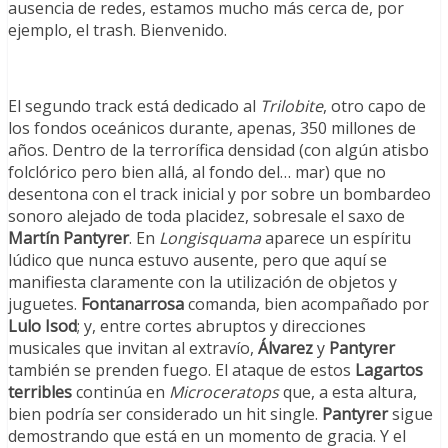
ausencia de redes, estamos mucho más cerca de, por
ejemplo, el trash. Bienvenido.
El segundo track está dedicado al
Trilobite
, otro capo de
los fondos oceánicos durante, apenas, 350 millones de
años. Dentro de la terrorífica densidad (con algún atisbo
folclórico pero bien allá, al fondo del… mar) que no
desentona con el track inicial y por sobre un bombardeo
sonoro alejado de toda placidez, sobresale el saxo de
Martín Pantyrer
. En
Longisquama
aparece un espíritu
lúdico que nunca estuvo ausente, pero que aquí se
manifiesta claramente con la utilización de objetos y
juguetes.
Fontanarrosa
comanda, bien acompañado por
Lulo Isod
; y, entre cortes abruptos y direcciones
musicales que invitan al extravío,
Álvarez
y
Pantyrer
también se prenden fuego. El ataque de estos
Lagartos
terribles
continúa en
Microceratops
que, a esta altura,
bien podría ser considerado un hit single.
Pantyrer
sigue
demostrando que está en un momento de gracia. Y el