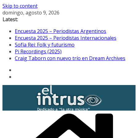
Skip to content
domingo, agosto 9, 2026
Latest:
Encuesta 2025 – Periodistas Argentinos
Encuesta 2025 – Periodistas Internacionales
Sofía Rei: Folk y futurismo
Pi Recordings (2025)
Craig Taborn con nuevo trío en Dream Archives