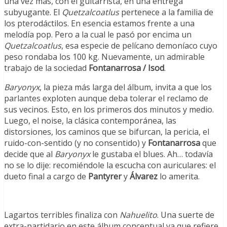
una vez más, con el guitarrista, en una entrega
subyugante. El
Quetzalcoatlus
pertenece a la familia de
los pterodáctilos. En esencia estamos frente a una
melodía pop. Pero a la cual le pasó por encima un
Quetzalcoatlus
, esa especie de pelícano demoníaco cuyo
peso rondaba los 100 kg. Nuevamente, un admirable
trabajo de la sociedad
Fontanarrosa
/ Isod
.
Baryonyx
, la pieza más larga del álbum, invita a que los
parlantes exploten aunque deba tolerar el reclamo de
sus vecinos. Esto, en los primeros dos minutos y medio.
Luego, el noise, la clásica contemporánea, las
distorsiones, los caminos que se bifurcan, la pericia, el
ruido-con-sentido (y no consentido) y
Fontanarrosa
que
decide que al
Baryonyx
le gustaba el blues. Ah… todavía
no se lo dije: recomiéndole la escucha con auriculares: el
dueto final a cargo de
Pantyrer
y
Álvarez
lo amerita.
Lagartos terribles finaliza con
Nahuelito
. Una suerte de
extra-partidario en este álbum conceptual ya que refiere