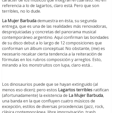
carácter de los músicos que integran el cuarteto. No en
referencia a lo de lagartos, claro está. Pero que son
terribles, no lo dude.
La Mujer Barbuda
demuestra en ésta, su segunda
entrega, que es una de las realidades más renovadoras,
desprejuiciadas y concretas del panorama musical
contemporáneo argentino. Aquí confirman las bondades
de su disco debut a lo largo de 12 composiciones que
conforman un álbum conceptual. No obstante, (me) es
necesario recalcar cierta tendencia a la reiteración de
fórmulas en los rubros composición y arreglos. Esto,
mirando a los monstruitos con lupa, claro está…
Los dinosaurios puede que se hayan extinguido (al
menos eso dicen); pero estos
Lagartos terribles
ratifican
(afortunadamente) la existencia de
La Mujer Barbuda
,
una banda en la que confluyen cuatro músicos de
excepción, estilos de diversas procedencias (jazz, rock,
clásica contemporánea, libre improvisación, trash,