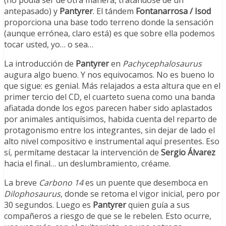
(no podía ser de otra manera, tratándose de un
antepasado) y
Pantyrer
. El tándem
Fontanarrosa / Isod
proporciona una base todo terreno donde la sensación
(aunque errónea, claro está) es que sobre ella podemos
tocar usted, yo… o sea…
La introducción de
Pantyrer
en
Pachycephalosaurus
augura algo bueno. Y nos equivocamos. No es bueno lo
que sigue: es genial. Más relajados a esta altura que en el
primer tercio del CD, el cuarteto suena como una banda
afiatada donde los egos parecen haber sido aplastados
por animales antiquísimos, habida cuenta del reparto de
protagonismo entre los integrantes, sin dejar de lado el
alto nivel compositivo e instrumental aquí presentes. Eso
sí, permítame destacar la intervención de
Sergio Álvarez
hacia el final… un deslumbramiento, créame.
La breve
Carbono
14
es un puente que desemboca en
Dilophosaurus
, donde se retoma el vigor inicial, pero por
30 segundos. Luego es
Pantyrer
quien guía a sus
compañeros a riesgo de que se le rebelen. Esto ocurre,