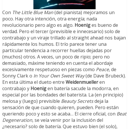
Con
The Little Blue Man
(del pianista) mejoramos un
poco. Hay otra intención, otra energía; nada
revolucionario pero algo es algo.
Hoenig
es bueno de
verdad. Pero el tercer (previsible e innecesario) solo de
contrabajo y un viraje trillado al straight ahead nos bajan
rápidamente los humos. El trío parece tener una
particular tendencia a recorrer huellas dejadas por
(muchos) otros. A veces, un poco de ripio; pero no
demasiado, máxime teniendo en cuenta el abordaje
excesivamente respetuoso en piezas como
Peace
, de
Sonny Clark o
In Your Own Sweet Way
(de Dave Brubeck).
En esta última el dueto entre
Weidenmueller
en
contrabajo y
Hoenig
en batería sacude la modorra, en
especial por las bondades del baterista. La (en principio)
melosa y (luego) previsible
Beauty Secrets
deja la
sensación de que cuando quieren, pueden. Pero están
queriendo poco y esto se acaba… El cierre oficial, con
Beat
Degeneration
, se veía venir por la inclusión del
¿necesario? solo de batería. Que estuvo bien (el solo),