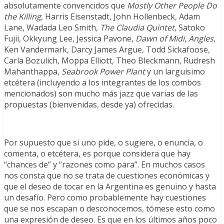
absolutamente convencidos que
Mostly Other People Do
the Killing
, Harris Eisenstadt, John Hollenbeck, Adam
Lane, Wadada Leo Smith,
The Claudia Quintet
, Satoko
Fujii, Okkyung Lee, Jessica Pavone,
Dawn of Midi
,
Angles
,
Ken Vandermark, Darcy James Argue, Todd Sickafoose,
Carla Bozulich, Moppa Elliott, Theo Bleckmann, Rudresh
Mahanthappa,
Seabrook Power Plant
y un larguísimo
etcétera (incluyendo a los integrantes de los combos
mencionados) son mucho más jazz que varias de las
propuestas (bienvenidas, desde ya) ofrecidas.
Por supuesto que si uno pide, o sugiere, o enuncia, o
comenta, o etcétera, es porque considera que hay
“chances de” y “razones como para”. En muchos casos
nos consta que no se trata de cuestiones económicas y
que el deseo de tocar en la Argentina es genuino y hasta
un desafío. Pero como probablemente hay cuestiones
que se nos escapan o desconocemos, tómese esto como
una expresión de deseo. Es que en los últimos años poco