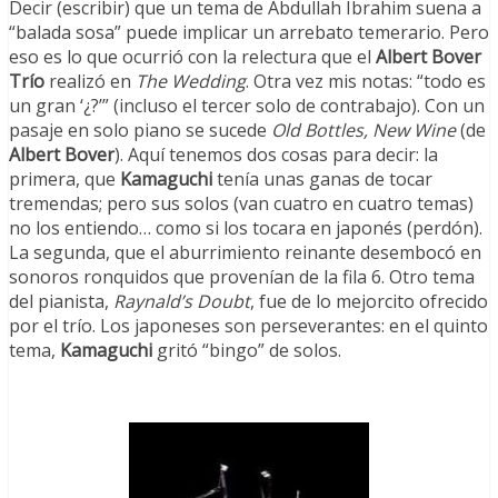
Decir (escribir) que un tema de Abdullah Ibrahim suena a
“balada sosa” puede implicar un arrebato temerario. Pero
eso es lo que ocurrió con la relectura que el
Albert Bover
Trío
realizó en
The Wedding
. Otra vez mis notas: “todo es
un gran ‘¿?’” (incluso el tercer solo de contrabajo). Con un
pasaje en solo piano se sucede
Old Bottles, New Wine
(de
Albert Bover
). Aquí tenemos dos cosas para decir: la
primera, que
Kamaguchi
tenía unas ganas de tocar
tremendas; pero sus solos (van cuatro en cuatro temas)
no los entiendo… como si los tocara en japonés (perdón).
La segunda, que el aburrimiento reinante desembocó en
sonoros ronquidos que provenían de la fila 6. Otro tema
del pianista,
Raynald’s Doubt
, fue de lo mejorcito ofrecido
por el trío. Los japoneses son perseverantes: en el quinto
tema,
Kamaguchi
gritó “bingo” de solos.