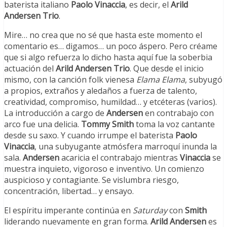
baterista italiano
Paolo Vinaccia
, es decir, el
Arild
Andersen Trio
.
Mire… no crea que no sé que hasta este momento el
comentario es… digamos… un poco áspero. Pero créame
que si algo refuerza lo dicho hasta aquí fue la soberbia
actuación del
Arild Andersen Trio
. Que desde el inicio
mismo, con la canción folk vienesa
Elama Elama
, subyugó
a propios, extraños y aledaños a fuerza de talento,
creatividad, compromiso, humildad… y etcéteras (varios).
La introducción a cargo de
Andersen
en contrabajo con
arco fue una delicia.
Tommy Smith
toma la voz cantante
desde su saxo. Y cuando irrumpe el baterista
Paolo
Vinaccia
, una subyugante atmósfera marroquí inunda la
sala.
Andersen
acaricia el contrabajo mientras
Vinaccia
se
muestra inquieto, vigoroso e inventivo. Un comienzo
auspicioso y contagiante. Se vislumbra riesgo,
concentración, libertad… y ensayo.
El espíritu imperante continúa en
Saturday
con
Smith
liderando nuevamente en gran forma.
Arild Andersen
es