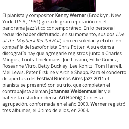
El pianista y compositor
Kenny Werner
(Brooklyn, New
York, U.S.A., 1951) goza de gran reputación en el
panorama jazzístico contemporáneo. En lo personal
recuerdo haber disfrutado, en su momento, sus dos
Live
at the Maybeck Recital Hall,
uno en soledad y el otro en
compañía del saxofonista Chris Potter. A su extensa
discografía hay que agregarle registros junto a Charles
Mingus, Toots Thielemans, Joe Lovano, Eddie Gomez,
Roseanne Vitro, Betty Buckley, Lee Konitz, Tom Harrell,
Mel Lewis, Peter Erskine y Archie Shepp. Para el concierto
de apertura del
Festival Buenos Aires Jazz 2011
el
pianista se presentó con su trío, que completan el
contrabajista alemán
Johannes Weidenmueller
y el
baterista estadounidense
Ari Hoenig
. Con esta
agrupación, conformada en el año 2000,
Werner
registró
tres álbumes; el último de ellos, en 2004.