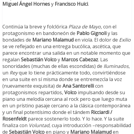
Miguel Ángel Hornes
y
Francisco Huici
.
Continúa la breve y folclórica
Plaza de Mayo,
con el
protagonismo en bandoneón de
Pablo Gignoli
y las
bondades de
Mariano Malamud
en viola. El dolor de
Exilio
se ve reflejado en una entrega bucólica, ascética, que
parece encontrar una salida en un notable momento que
regalan
Sebastián Volco
y
Marcos Cabezaz
. Las
sonoridades (muchas de ellas escondidas) de
Iluminados
,
un
Rey
que lo tiene prácticamente todo, convirtiéndose
en una suite en sí misma donde se entremezcla la voz
(nuevamente exquisita) de
Ana Santorelli
con
protagonismos repartidos,
Volco
impulsando desde su
piano una melodía cercana al rock pero que luego muta
en un prístino pasaje cercano a la clásica contemporánea
y un final potentísimo donde el tándem
Ricciardi /
Rosenfeldt
parece sostenerlo todo. Y lo hace. Y la suite
finaliza con
Voluntad
, cuya introducción –responsabilidad
de
Sebastián Volco
en piano y
Mariano Malamud
en