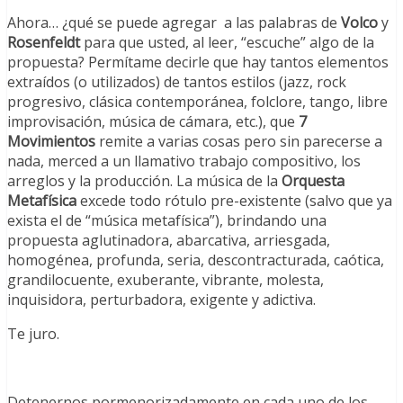
Ahora… ¿qué se puede agregar a las palabras de
Volco
y
Rosenfeldt
para que usted, al leer, “escuche” algo de la
propuesta? Permítame decirle que hay tantos elementos
extraídos (o utilizados) de tantos estilos (jazz, rock
progresivo, clásica contemporánea, folclore, tango, libre
improvisación, música de cámara, etc.), que
7
Movimientos
remite a varias cosas pero sin parecerse a
nada, merced a un llamativo trabajo compositivo, los
arreglos y la producción. La música de la
Orquesta
Metafísica
excede todo rótulo pre-existente (salvo que ya
exista el de “música metafísica”), brindando una
propuesta aglutinadora, abarcativa, arriesgada,
homogénea, profunda, seria, descontracturada, caótica,
grandilocuente, exuberante, vibrante, molesta,
inquisidora, perturbadora, exigente y adictiva.
Te juro.
Detenernos pormenorizadamente en cada uno de los