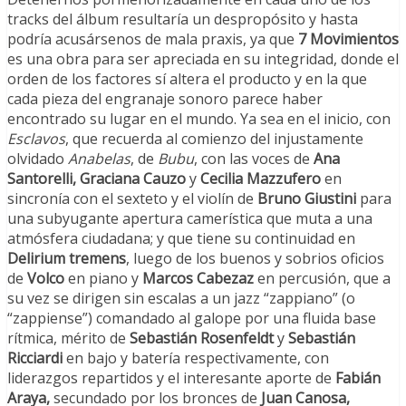
tracks del álbum resultaría un despropósito y hasta
podría acusársenos de mala praxis, ya que
7 Movimientos
es una obra para ser apreciada en su integridad, donde el
orden de los factores sí altera el producto y en la que
cada pieza del engranaje sonoro parece haber
encontrado su lugar en el mundo. Ya sea en el inicio, con
Esclavos
, que recuerda al comienzo del injustamente
olvidado
Anabelas
, de
Bubu
, con las voces de
Ana
Santorelli, Graciana Cauzo
y
Cecilia Mazzufero
en
sincronía con el sexteto y el violín de
Bruno Giustini
para
una subyugante apertura camerística que muta a una
atmósfera ciudadana; y que tiene su continuidad en
Delirium tremens
, luego de los buenos y sobrios oficios
de
Volco
en piano y
Marcos Cabezaz
en percusión, que a
su vez se dirigen sin escalas a un jazz “zappiano” (o
“zappiense”) comandado al galope por una fluida base
rítmica, mérito de
Sebastián Rosenfeldt
y
Sebastián
Ricciardi
en bajo y batería respectivamente, con
liderazgos repartidos y el interesante aporte de
Fabián
Araya,
secundado por los bronces de
Juan Canosa,