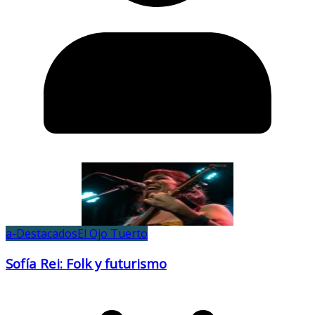
a-Destacados
El Ojo Tuerto
Sofía Rei: Folk y futurismo