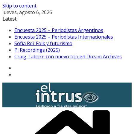
Skip to content
jueves, agosto 6, 2026
Latest:
Encuesta 2025 – Periodistas Argentinos
Encuesta 2025 – Periodistas Internacionales
Sofía Rei: Folk y futurismo
Pi Recordings (2025)
Craig Taborn con nuevo trío en Dream Archives