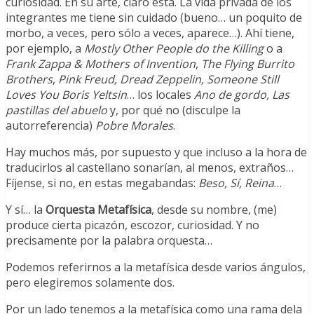
curiosidad. En su arte, claro está. La vida privada de los
integrantes me tiene sin cuidado (bueno… un poquito de
morbo, a veces, pero sólo a veces, aparece…). Ahí tiene,
por ejemplo, a
Mostly Other People do the Killing
o a
Frank Zappa & Mothers of Invention
,
The Flying Burrito
Brothers
,
Pink Freud, Dread Zeppelin,
Someone Still
Loves You Boris Yeltsin
… los locales
Ano de gordo, Las
pastillas del abuelo
y, por qué no (disculpe la
autorreferencia)
Pobre Morales
.
Hay muchos más, por supuesto y que incluso a la hora de
traducirlos al castellano sonarían, al menos, extraños…
Fíjense, si no, en estas megabandas:
Beso, Sí, Reina
…
Y sí… la
Orquesta Metafísica
, desde su nombre, (me)
produce cierta picazón, escozor, curiosidad. Y no
precisamente por la palabra orquesta…
Podemos referirnos a la metafísica desde varios ángulos,
pero elegiremos solamente dos.
Por un lado tenemos a la metafísica como una rama dela