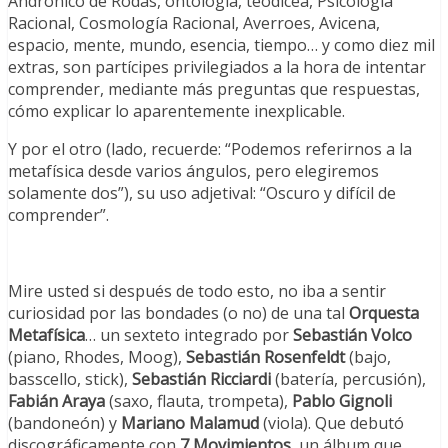
Andrónico de Rodas, ontología, teodicea, Psicología
Racional, Cosmología Racional, Averroes, Avicena,
espacio, mente, mundo, esencia, tiempo… y como diez mil
extras, son partícipes privilegiados a la hora de intentar
comprender, mediante más preguntas que respuestas,
cómo explicar lo aparentemente inexplicable.
Y por el otro (lado, recuerde: “Podemos referirnos a la
metafísica desde varios ángulos, pero elegiremos
solamente dos”), su uso adjetival: “Oscuro y difícil de
comprender”.
Mire usted si después de todo esto, no iba a sentir
curiosidad por las bondades (o no) de una tal
Orquesta
Metafísica
… un sexteto integrado por
Sebastián Volco
(piano, Rhodes, Moog),
Sebastián Rosenfeldt
(bajo,
basscello, stick),
Sebastián Ricciardi
(batería, percusión),
Fabián Araya
(saxo, flauta, trompeta),
Pablo Gignoli
(bandoneón) y
Mariano Malamud
(viola). Que debutó
discográficamente con
7 Movimientos
, un álbum que