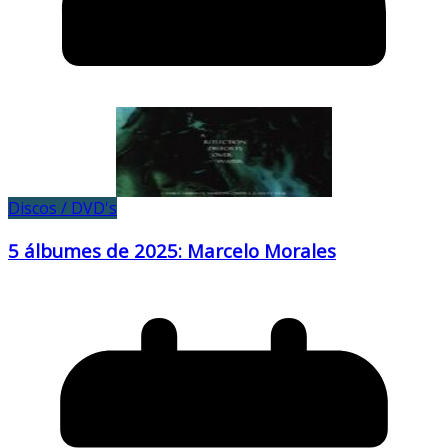
Discos / DVD's
5 álbumes de 2025: Marcelo Morales