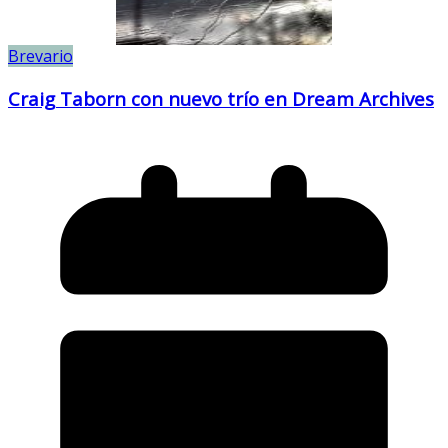
Brevario
Craig Taborn con nuevo trío en Dream Archives