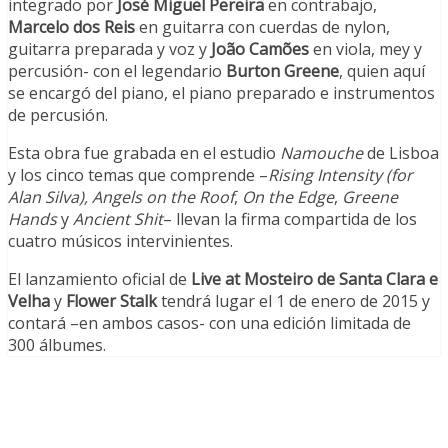
integrado por
José Miguel Pereira
en contrabajo,
Marcelo dos Reis
en guitarra con cuerdas de nylon,
guitarra preparada y voz y
João Camões
en viola, mey y
percusión- con el legendario
Burton Greene
, quien aquí
se encargó del piano, el piano preparado e instrumentos
de percusión.
Esta obra fue grabada en el estudio
Namouche
de Lisboa
y los cinco temas que comprende –
Rising Intensity (for
Alan Silva), Angels on the Roof
,
On the Edge
,
Greene
Hands
y
Ancient Shit
– llevan la firma compartida de los
cuatro músicos intervinientes.
El lanzamiento oficial de
Live at Mosteiro de Santa Clara e
Velha
y
Flower Stalk
tendrá lugar el 1 de enero de 2015 y
contará –en ambos casos- con una edición limitada de
300 álbumes.