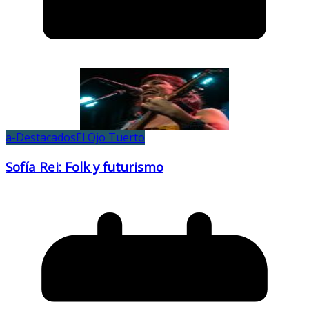
a-Destacados
El Ojo Tuerto
Sofía Rei: Folk y futurismo