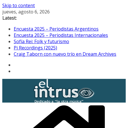
Skip to content
jueves, agosto 6, 2026
Latest:
Encuesta 2025 – Periodistas Argentinos
Encuesta 2025 – Periodistas Internacionales
Sofía Rei: Folk y futurismo
Pi Recordings (2025)
Craig Taborn con nuevo trío en Dream Archives