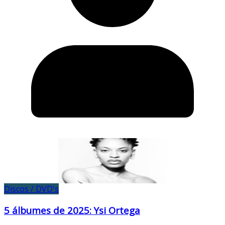
Discos / DVD's
5 álbumes de 2025: Ysi Ortega