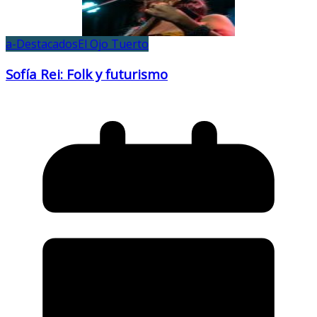
a-Destacados
El Ojo Tuerto
Sofía Rei: Folk y futurismo