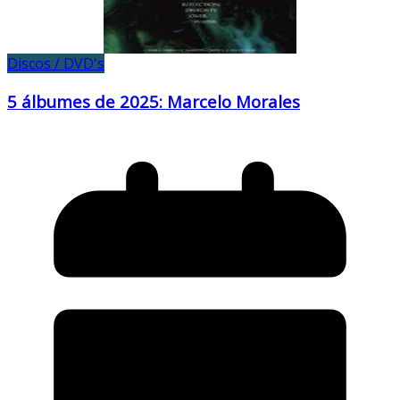
Discos / DVD's
5 álbumes de 2025: Marcelo Morales