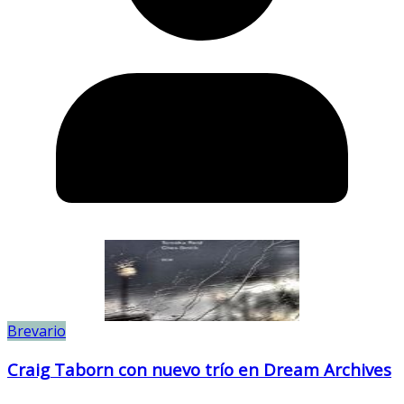
Brevario
Craig Taborn con nuevo trío en Dream Archives