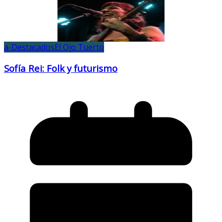
a-Destacados
El Ojo Tuerto
Sofía Rei: Folk y futurismo