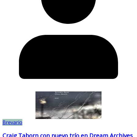
Brevario
Craig Taborn con nuevo trío en Dream Archives