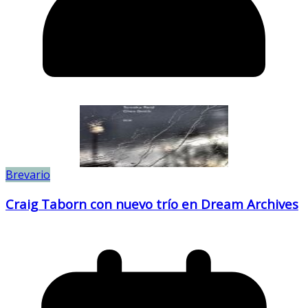
Brevario
Craig Taborn con nuevo trío en Dream Archives