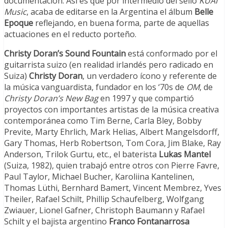
documentación. Así es que por intermedio del sello
KUAI
Music
, acaba de editarse en la Argentina el álbum
Belle
Epoque
reflejando, en buena forma, parte de aquellas
actuaciones en el reducto porteño.
Christy Doran’s Sound Fountain
está conformado por el
guitarrista suizo (en realidad irlandés pero radicado en
Suiza)
Christy Doran
, un verdadero ícono y referente de
la música vanguardista, fundador en los ‘70s de
OM
, de
Christy Doran’s New Bag
en 1997 y que compartió
proyectos con importantes artistas de la música creativa
contemporánea como Tim Berne, Carla Bley, Bobby
Previte, Marty Ehrlich, Mark Helias, Albert Mangelsdorff,
Gary Thomas, Herb Robertson, Tom Cora, Jim Blake, Ray
Anderson, Trilok Gurtu, etc., el baterista
Lukas Mantel
(Suiza, 1982), quien trabajó entre otros con Pierre Favre,
Paul Taylor, Michael Bucher, Karoliina Kantelinen,
Thomas Lüthi, Bernhard Bamert, Vincent Membrez, Yves
Theiler, Rafael Schilt, Phillip Schaufelberg, Wolfgang
Zwiauer, Lionel Gafner, Christoph Baumann y Rafael
Schilt y el bajista argentino
Franco Fontanarrosa