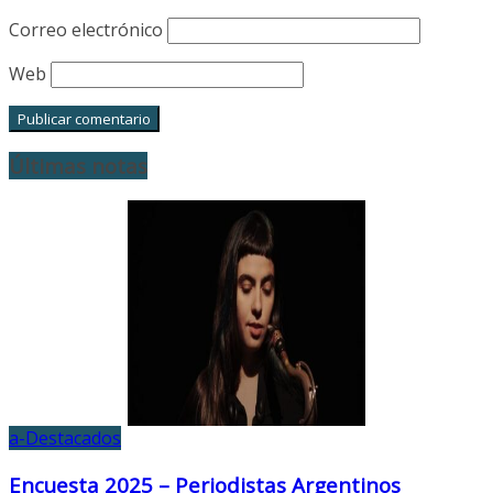
Correo electrónico
Web
Últimas notas
a-Destacados
Encuesta 2025 – Periodistas Argentinos