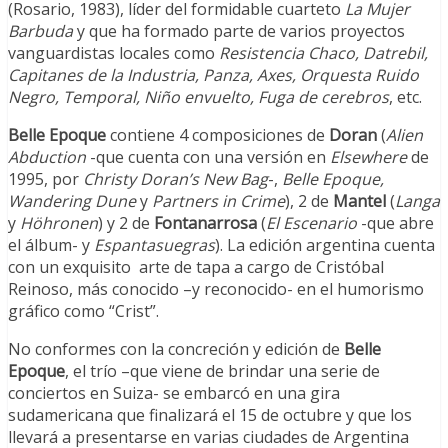
(Rosario, 1983), líder del formidable cuarteto
La Mujer
Barbuda
y que ha formado parte de varios proyectos
vanguardistas locales como
Resistencia Chaco, Datrebil,
Capitanes de la Industria, Panza, Axes, Orquesta Ruido
Negro, Temporal, Niño envuelto, Fuga de cerebros
, etc.
Belle Epoque
contiene 4 composiciones de
Doran
(
Alien
Abduction
-que cuenta con una versión en
Elsewhere
de
1995, por
Christy Doran’s New Bag
-,
Belle Epoque,
Wandering Dune
y
Partners in Crime
), 2 de
Mantel
(
Langa
y
Höhronen
) y 2 de
Fontanarrosa
(
El Escenario
-que abre
el álbum- y
Espantasuegras
). La edición argentina cuenta
con un exquisito arte de tapa a cargo de Cristóbal
Reinoso, más conocido –y reconocido- en el humorismo
gráfico como “Crist”.
No conformes con la concreción y edición de
Belle
Epoque
, el trío –que viene de brindar una serie de
conciertos en Suiza- se embarcó en una gira
sudamericana que finalizará el 15 de octubre y que los
llevará a presentarse en varias ciudades de Argentina