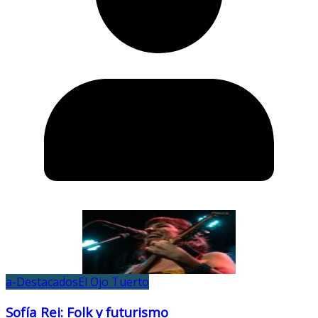
a-Destacados
El Ojo Tuerto
Sofía Rei: Folk y futurismo