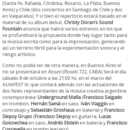
(Santa Fe, Rafaela, Córdoba, Rosario, La Plata, Buenos
Aires) y Chile (dos conciertos en Santiago de Chile y dos
en Valparaíso). Y si bien el repertorio estará basado en el
material de su álbum debut,
Christy Doran’s Sound
Fountain
anuncia que habrá varios estrenos en los que
se profundizará la propuesta donde hay lugar tanto para
la música escrita como para la improvisación, generando
así un terreno fértil para la experimentación sonora y el
riesgo artístico.
Como no podía ser de otra manera, en Buenos Aires el
río se presentará en
Roseti
(Roseti 722, CABA) Será el día
sábado 8 de octubre a las 21:00 hs. en el marco del
KUAIFEST IV
, que contará además con las actuaciones de
dos fieles representantes de la música creativa argentina
conemporánea:
Underground Mafia
(
Francisco Salgado
en trombón,
Hernán Samá
en saxo,
Iván Viaggio
en
contrabajo y
Sebastián Groshaus
en batería) y
Francisco
Slepoy Grupo
(
Francisco Slepoy
en guitarra,
Lucas
Goicoechea
en saxo,
Andrés Elstein
en batería y
Francisco
Cossavella
en bombo legüero).