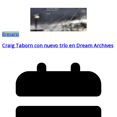
Brevario
Craig Taborn con nuevo trío en Dream Archives