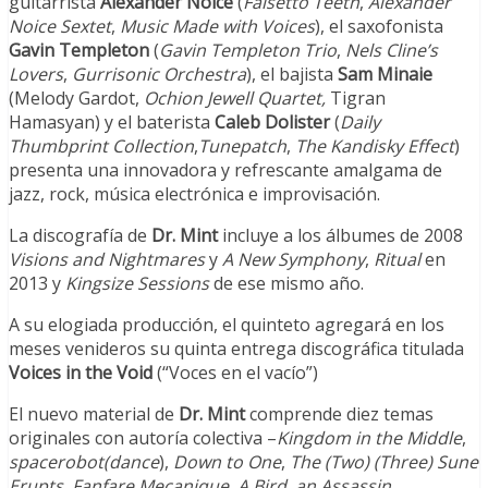
guitarrista
Alexander Noice
(
Falsetto Teeth
,
Alexander
Noice Sextet
,
Music Made with Voices
), el saxofonista
Gavin Templeton
(
Gavin Templeton Trio
,
Nels Cline’s
Lovers
,
Gurrisonic Orchestra
), el bajista
Sam Minaie
(Melody Gardot,
Ochion Jewell Quartet,
Tigran
Hamasyan) y el baterista
Caleb Dolister
(
Daily
Thumbprint Collection
,
Tunepatch
,
The Kandisky Effect
)
presenta una innovadora y refrescante amalgama de
jazz, rock, música electrónica e improvisación.
La discografía de
Dr. Mint
incluye a los álbumes de 2008
Visions and Nightmares
y
A New Symphony
,
Ritual
en
2013 y
Kingsize Sessions
de ese mismo año.
A su elogiada producción, el quinteto agregará en los
meses venideros su quinta entrega discográfica titulada
Voices in the Void
(“Voces en el vacío”)
El nuevo material de
Dr. Mint
comprende diez temas
originales con autoría colectiva –
Kingdom in the Middle
,
spacerobot(dance
),
Down to One
,
The (Two) (Three) Sune
Erupts
,
Fanfare Mecanique
,
A Bird, an Assassin
,