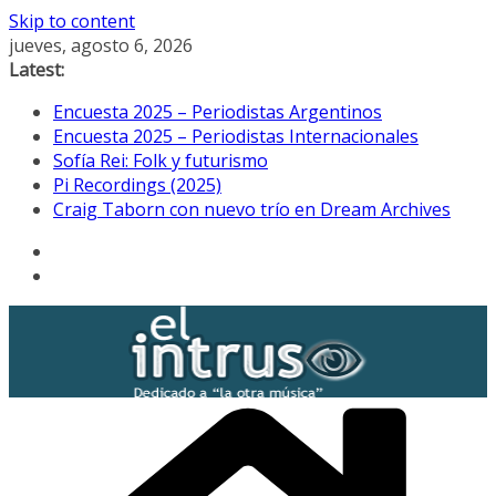
Skip to content
jueves, agosto 6, 2026
Latest:
Encuesta 2025 – Periodistas Argentinos
Encuesta 2025 – Periodistas Internacionales
Sofía Rei: Folk y futurismo
Pi Recordings (2025)
Craig Taborn con nuevo trío en Dream Archives