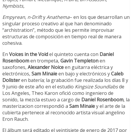
Nymbists
,
Empyrean
,
n-Drift
y
Anathema
– en los que desarrollan un
singular proceso creativo al que han denominado
“archistration”, método que les permite improvisar
estructuras de composición en tiempo real de manera
cohesiva.
En
Voices in the Void
el quinteto cuenta con
Daniel
Rosenboom
en trompeta,
Gavin Templeton
en
saxofones,
Alexander Noice
en guitarra eléctrica y
electrónicos,
Sam Minaie
en bajo y electrónicos y
Caleb
Dolister
en batería; la grabación fue realizada los días 8 y
9 junio de este año en el estudio
Kingsize Soundlabs
de
Los Angeles, Theo Karon ofició como ingeniero de
sonido, la mezcla estuvo a cargo de
Daniel Rosenboom
, la
masterizacion correspondió a
Sam Minaie
y el arte de la
cubierta pertenece al reconocido artista visual angelino
Eron Rauch.
El álbum será editado el veintisiete de enero de 2017 por