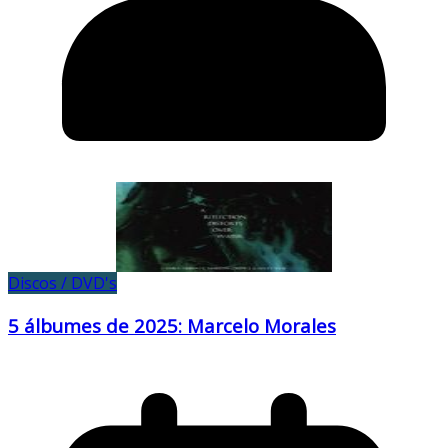
Discos / DVD's
5 álbumes de 2025: Marcelo Morales