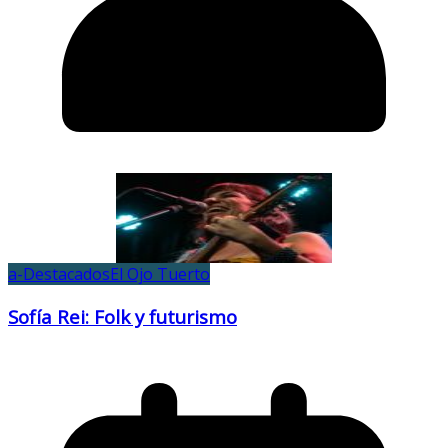
a-Destacados
El Ojo Tuerto
Sofía Rei: Folk y futurismo