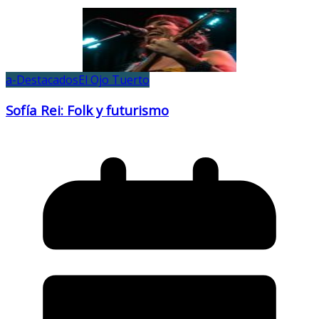
a-Destacados
El Ojo Tuerto
Sofía Rei: Folk y futurismo