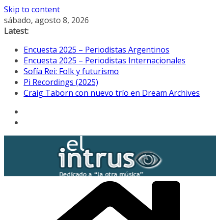
Skip to content
sábado, agosto 8, 2026
Latest:
Encuesta 2025 – Periodistas Argentinos
Encuesta 2025 – Periodistas Internacionales
Sofía Rei: Folk y futurismo
Pi Recordings (2025)
Craig Taborn con nuevo trío en Dream Archives