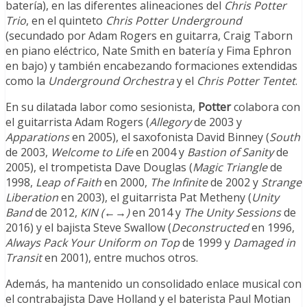
batería), en las diferentes alineaciones del
Chris Potter
Trio
, en el quinteto
Chris Potter Underground
(secundado por Adam Rogers en guitarra, Craig Taborn
en piano eléctrico, Nate Smith en batería y Fima Ephron
en bajo) y también encabezando formaciones extendidas
como la
Underground Orchestra
y el
Chris Potter Tentet
.
En su dilatada labor como sesionista,
Potter
colabora con
el guitarrista Adam Rogers (
Allegory
de 2003 y
Apparations
en 2005), el saxofonista David Binney (
South
de 2003,
Welcome to Life
en 2004 y
Bastion of Sanity
de
2005), el trompetista Dave Douglas (
Magic Triangle
de
1998,
Leap of Faith
en 2000,
The Infinite
de 2002 y
Strange
Liberation
en 2003), el guitarrista Pat Metheny (
Unity
Band
de 2012,
KIN
(←→)
en 2014 y
The Unity Sessions
de
2016) y el bajista Steve Swallow (
Deconstructed
en 1996,
Always Pack Your Uniform on Top
de 1999 y
Damaged in
Transit
en 2001), entre muchos otros.
Además, ha mantenido un consolidado enlace musical con
el contrabajista Dave Holland y el baterista Paul Motian