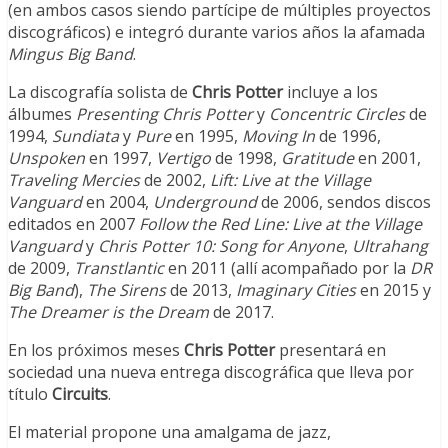
(en ambos casos siendo partícipe de múltiples proyectos
discográficos) e integró durante varios años la afamada
Mingus Big Band
.
La discografía solista de
Chris Potter
incluye a los
álbumes
Presenting Chris Potter
y
Concentric Circles
de
1994,
Sundiata
y
Pure
en 1995,
Moving In
de 1996,
Unspoken
en 1997,
Vertigo
de 1998,
Gratitude
en 2001,
Traveling Mercies
de 2002,
Lift: Live at the Village
Vanguard
en 2004,
Underground
de 2006, sendos discos
editados en 2007
Follow the Red Line: Live at the Village
Vanguard
y
Chris Potter 10: Song for Anyone
,
Ultrahang
de 2009,
Transtlantic
en 2011 (allí acompañado por la
DR
Big Band
),
The Sirens
de 2013,
Imaginary Cities
en 2015 y
The Dreamer is the Dream
de 2017.
En los próximos meses
Chris Potter
presentará en
sociedad una nueva entrega discográfica que lleva por
título
Circuits
.
El material propone una amalgama de jazz,