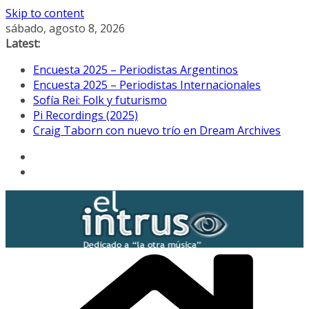
Skip to content
sábado, agosto 8, 2026
Latest:
Encuesta 2025 – Periodistas Argentinos
Encuesta 2025 – Periodistas Internacionales
Sofía Rei: Folk y futurismo
Pi Recordings (2025)
Craig Taborn con nuevo trío en Dream Archives