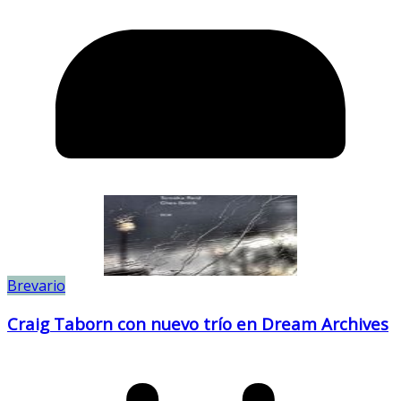
Brevario
Craig Taborn con nuevo trío en Dream Archives