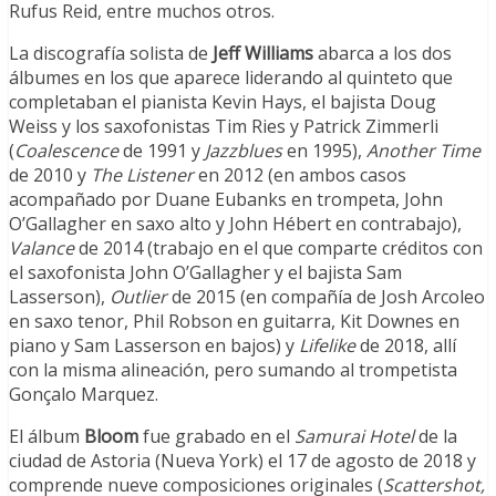
Rufus Reid, entre muchos otros.
La discografía solista de
Jeff Williams
abarca a los dos
álbumes en los que aparece liderando al quinteto que
completaban el pianista Kevin Hays, el bajista Doug
Weiss y los saxofonistas Tim Ries y Patrick Zimmerli
(
Coalescence
de 1991 y
Jazzblues
en 1995),
Another Time
de 2010 y
The Listener
en 2012 (en ambos casos
acompañado por Duane Eubanks en trompeta, John
O’Gallagher en saxo alto y John Hébert en contrabajo),
Valance
de 2014 (trabajo en el que comparte créditos con
el saxofonista John O’Gallagher y el bajista Sam
Lasserson),
Outlier
de 2015 (en compañía de Josh Arcoleo
en saxo tenor, Phil Robson en guitarra, Kit Downes en
piano y Sam Lasserson en bajos) y
Lifelike
de 2018, allí
con la misma alineación, pero sumando al trompetista
Gonçalo Marquez.
El álbum
Bloom
fue grabado en el
Samurai Hotel
de la
ciudad de Astoria (Nueva York) el 17 de agosto de 2018 y
comprende nueve composiciones originales (
Scattershot,