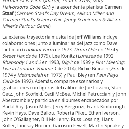
Formanek Elusion Quartet, Thumbscrew, Mary
Halvorson’s Code Girl
) y la ascendente pianista
Carmen
Staaf
(
Carmen Staaf’s Day Dream, Allison Miller and
Carmen Staaf’s Science Fair, Jenny Scheinman & Allison
Miller’s Parlour Game
).
La extensa trayectoria musical de
Jeff Williams
incluye
colaboraciones junto a luminarias del jazz como Dave
Liebman (
Lookout Farm
de 1973,
Drum Ode
en 1974 y
Sweet Hands
de 1975), Lee Konitz (
Lunasea
de 1992,
Rhapsody 1 and 2
en 1993,
Dig-It
de 1999 y
First Meeting:
Live in London, Volume 1
de 2014), Richie Beirach (
Eon
de
1974 y
Methuselah
en 1975) y Paul Bley (en
Paul Plays
Carla
de 1992). Además, comparte escenarios y
grabaciones con figuras del calibre de Joe Lovano, Stan
Getz, John Scofield, Cecil McBee, Michel Petrucciani y John
Abercrombie y participa en álbumes encabezados por
Badal Roy, Jason Miles, Jerry Bergonzi, Frank Kimbrough,
Kevin Hays, Dave Ballou, Roberta Piket, Ethan Iverson,
John O’Gallagher, Bill McHenry, Russ Lossing, Hans
Koller, Lindsay Horner, Garrison Fewell, Martin Speake y