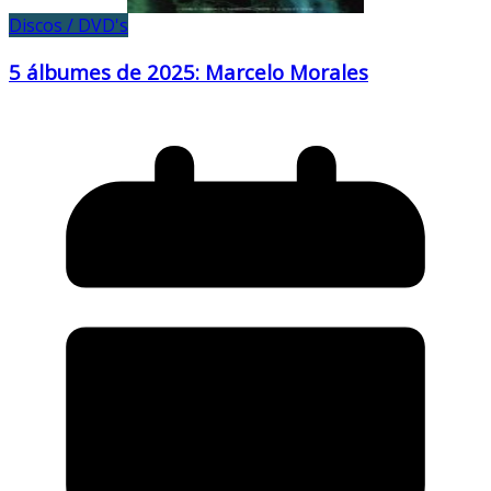
Discos / DVD's
5 álbumes de 2025: Marcelo Morales