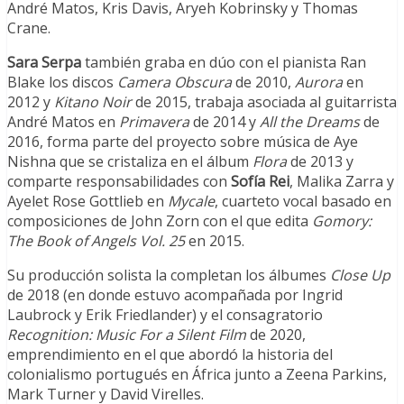
André Matos, Kris Davis, Aryeh Kobrinsky y Thomas
Crane.
Sara Serpa
también graba en dúo con el pianista Ran
Blake los discos
Camera Obscura
de 2010,
Aurora
en
2012 y
Kitano Noir
de 2015, trabaja asociada al guitarrista
André Matos en
Primavera
de 2014 y
All the Dreams
de
2016, forma parte del proyecto sobre música de Aye
Nishna que se cristaliza en el álbum
Flora
de 2013 y
comparte responsabilidades con
Sofía Rei
, Malika Zarra y
Ayelet Rose Gottlieb en
Mycale
, cuarteto vocal basado en
composiciones de John Zorn con el que edita
Gomory:
The Book of Angels Vol. 25
en 2015.
Su producción solista la completan los álbumes
Close Up
de 2018 (en donde estuvo acompañada por Ingrid
Laubrock y Erik Friedlander) y el consagratorio
Recognition: Music For a Silent Film
de 2020,
emprendimiento en el que abordó la historia del
colonialismo portugués en África junto a Zeena Parkins,
Mark Turner y David Virelles.