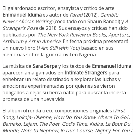
El galardonado escritor, ensayista y crítico de arte
Emmanuel Iduma
es autor de
Farad
(2012),
Gambit:
Newer African Writing
(coeditado con Shaun Randol) y
A
Stranger’s Pose
de 2018. Sus ensayos y críticas han sido
publicados por
The New York Review of Books
,
Aperture
,
Artforum
y
Art in America
. En fecha próxima presentará
un nuevo libro (
I Am Still with You
) basado en sus
memorias sobre la guerra civil en Nigeria.
La música de
Sara Serpa
y los textos de
Emmanuel Iduma
aparecen amalgamados en
Intimate Strangers
para
enhebrar un relato destinado a explorar las luchas y
emociones experimentadas por quienes se vieron
obligados a dejar su tierra natal para buscar la incierta
promesa de una nueva vida.
El álbum ofrenda trece composiciones originales (
First
Song, Lokoja- Okenne, How Do You Know Where To Go?,
Bamako, Lejam, The Poet, God’s Time, Kidira, Le Bout Du
Munde, Note to Nephew, In Due Course, Night
y
For You I