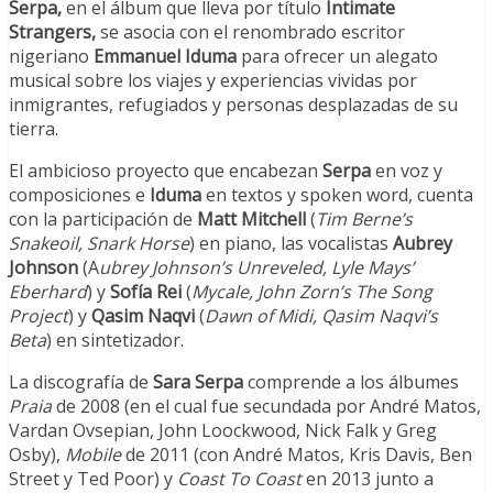
Serpa,
en el álbum que lleva por título
Intimate
Strangers,
se asocia con el renombrado escritor
nigeriano
Emmanuel Iduma
para ofrecer un alegato
musical sobre los viajes y experiencias vividas por
inmigrantes, refugiados y personas desplazadas de su
tierra.
El ambicioso proyecto que encabezan
Serpa
en voz y
composiciones e
Iduma
en textos y spoken word, cuenta
con la participación de
Matt Mitchell
(
Tim Berne’s
Snakeoil, Snark Horse
) en piano, las vocalistas
Aubrey
Johnson
(A
ubrey Johnson’s Unreveled, Lyle Mays’
Eberhard
) y
Sofía Rei
(
Mycale, John Zorn’s The Song
Project
) y
Qasim Naqvi
(
Dawn of Midi, Qasim Naqvi’s
Beta
) en sintetizador.
La discografía de
Sara Serpa
comprende a los álbumes
Praia
de 2008 (en el cual fue secundada por André Matos,
Vardan Ovsepian, John Loockwood, Nick Falk y Greg
Osby),
Mobile
de 2011 (con André Matos, Kris Davis, Ben
Street y Ted Poor) y
Coast To Coast
en 2013 junto a