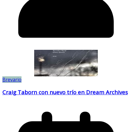
Brevario
Craig Taborn con nuevo trío en Dream Archives