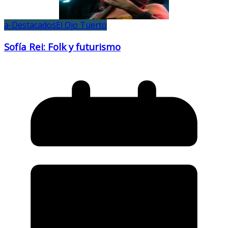
a-Destacados
El Ojo Tuerto
Sofía Rei: Folk y futurismo