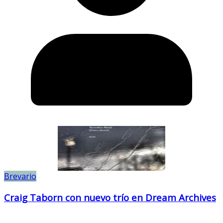
Brevario
Craig Taborn con nuevo trío en Dream Archives