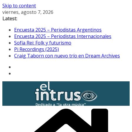
Skip to content
viernes, agosto 7, 2026
Latest:
Encuesta 2025 – Periodistas Argentinos
Encuesta 2025 – Periodistas Internacionales
Sofía Rei: Folk y futurismo
Pi Recordings (2025)
Craig Taborn con nuevo trío en Dream Archives