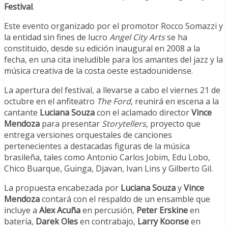
Festival
.
Este evento organizado por el promotor Rocco Somazzi y
la entidad sin fines de lucro
Angel City Arts
se ha
constituido, desde su edición inaugural en 2008 a la
fecha, en una cita ineludible para los amantes del jazz y la
música creativa de la costa oeste estadounidense.
La apertura del festival, a llevarse a cabo el viernes 21 de
octubre en el anfiteatro
The Ford
, reunirá en escena a la
cantante
Luciana Souza
con el aclamado director
Vince
Mendoza
para presentar
Storytellers
, proyecto que
entrega versiones orquestales de canciones
pertenecientes a destacadas figuras de la música
brasileña, tales como Antonio Carlos Jobim, Edu Lobo,
Chico Buarque, Guinga, Djavan, Ivan Lins y Gilberto Gil.
La propuesta encabezada por
Luciana Souza
y
Vince
Mendoza
contará con el respaldo de un ensamble que
incluye a
Alex Acuña
en percusión,
Peter Erskine
en
batería,
Darek Oles
en contrabajo,
Larry Koonse
en