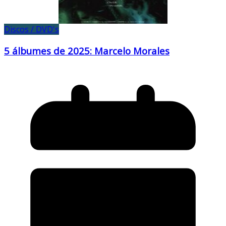
Discos / DVD's
5 álbumes de 2025: Marcelo Morales