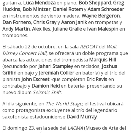
guitarra,
Luca Mendoza
en piano,
Bob Sheppard
,
Greg
Huckins
,
Bob Mintzer
,
Daniel Rotem
y
Adam Schroeder
en instrumentos de viento madera,
Wayne Bergeron
,
Dan Fornero
,
Chris Gray
y
Aaron Janik
en trompetas y
Andy Martin
,
Alex Iles
,
Juliane Gralle
e
Ivan Malespin
en
trombones.
El sábado 22 de octubre, en la sala
REDCAT
del
Walt
Disney Concert Hall,
se ofrecerá un doble programa que
abarca las actuaciones del trompetista
Marquis Hill
(secundado por
Jahari Stampley
en teclados,
Joshua
Griffin
en bajo y
Jeremiah Collier
en batería) y el trío del
pianista
John Escreet
-que completan
Eric Revis
en
contrabajo y
Damion Reid
en batería- presentando su
nuevo álbum
Seismic Shift
.
Al día siguiente, en
The World Stage,
el festival ubicará
como protagonista excluyente al trío del legendario
saxofonista estadounidense
David Murray
.
El domingo 23, en la sede del
LACMA
(Museo de Arte del