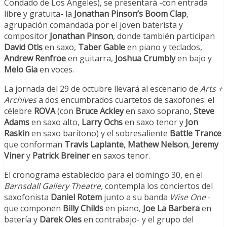
Condado de Los Ángeles), se presentará -con entrada
libre y gratuita- la
Jonathan Pinson’s Boom Clap
,
agrupación comandada por el joven baterista y
compositor
Jonathan Pinson
, donde también participan
David Otis
en saxo,
Taber Gable
en piano y teclados,
Andrew Renfroe
en guitarra,
Joshua Crumbly
en bajo
y
Melo Gia
en voces.
La jornada del 29 de octubre llevará al escenario de
Arts +
Archives
a dos encumbrados cuartetos de saxofones: el
célebre
ROVA
(con
Bruce Ackley
en saxo soprano,
Steve
Adams
en saxo alto,
Larry Ochs
en saxo tenor y
Jon
Raskin
en saxo barítono) y el sobresaliente
Battle Trance
que conforman
Travis Laplante
,
Mathew Nelson
,
Jeremy
Viner
y
Patrick Breiner
en saxos tenor.
El cronograma establecido para el domingo 30, en el
Barnsdall Gallery Theatre
,
contempla los conciertos del
saxofonista
Daniel Rotem
junto a su banda
Wise One
-
que componen
Billy Childs
en piano,
Joe La Barbera
en
batería y
Darek
Oles
en contrabajo- y el grupo del