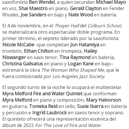
saxofonista
Ben Wendel
, a quien secundan
Michael Mayo
en voz,
Shai Maestro
en piano,
Gerald Clayton
en Fender
Rhodes,
Joe Sanders
en bajo y
Nate Wood
en batería.
El 4 de noviembre, en el
Thayer Hall
del
Colburn School,
se materializará otro espectacular doble programa. En
primer término, el septeto liderado por la saxofonista
Nicole McCabe
-que completan
Jon Hatamiya
en
trombón,
Ethan Chilton
en trompeta,
Hailey
Niswanger
en saxo tenor,
Tina Raymond
en batería,
Christina Galisatus
en piano y
Logan Kane
en bajo–
estrenará la obra
The Woman Who Shaped Me,
que le
fuera comisionada por
Los Angeles Jazz Society
.
El segundo turno de la noche lo ocupará el multiestelar
Myra Melford Fire and Water Quintet
que conforman
Myra Melford
en piano y composición,
Mary Halvorson
en guitarra,
Tomeka Reid
en cello,
Susie Ibarra
en batería
y percusión e
Ingrid Laubrock
en saxos tenor y soprano.
El quinteto ofrecerá una representación escénica del
álbum de 2022
For The Love of Fire and Water
.