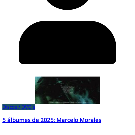
Discos / DVD's
5 álbumes de 2025: Marcelo Morales