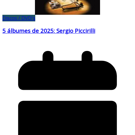
Discos / DVD's
5 álbumes de 2025: Sergio Piccirilli