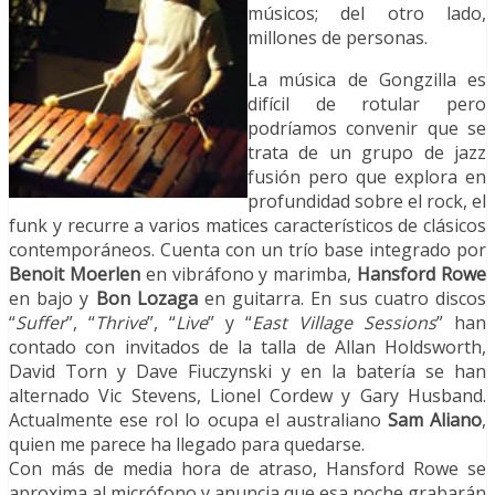
músicos; del otro lado,
millones de personas.
La música de Gongzilla es
difícil de rotular pero
podríamos convenir que se
trata de un grupo de jazz
fusión pero que explora en
profundidad sobre el rock, el
funk y recurre a varios matices característicos de clásicos
contemporáneos. Cuenta con un trío base integrado por
Benoit Moerlen
en vibráfono y marimba,
Hansford Rowe
en bajo y
Bon Lozaga
en guitarra. En sus cuatro discos
“
Suffer
”, “
Thrive
”, “
Live
” y “
East Village Sessions
” han
contado con invitados de la talla de Allan Holdsworth,
David Torn y Dave Fiuczynski y en la batería se han
alternado Vic Stevens, Lionel Cordew y Gary Husband.
Actualmente ese rol lo ocupa el australiano
Sam Aliano
,
quien me parece ha llegado para quedarse.
Con más de media hora de atraso, Hansford Rowe se
aproxima al micrófono y anuncia que esa noche grabarán