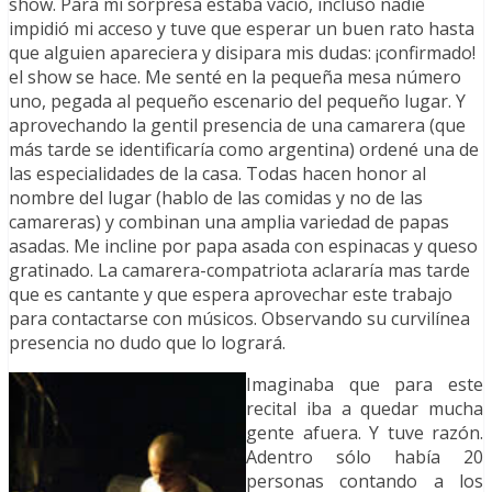
show. Para mi sorpresa estaba vacío, incluso nadie
impidió mi acceso y tuve que esperar un buen rato hasta
que alguien apareciera y disipara mis dudas: ¡confirmado!
el show se hace. Me senté en la pequeña mesa número
uno, pegada al pequeño escenario del pequeño lugar. Y
aprovechando la gentil presencia de una camarera (que
más tarde se identificaría como argentina) ordené una de
las especialidades de la casa. Todas hacen honor al
nombre del lugar (hablo de las comidas y no de las
camareras) y combinan una amplia variedad de papas
asadas. Me incline por papa asada con espinacas y queso
gratinado. La camarera-compatriota aclararía mas tarde
que es cantante y que espera aprovechar este trabajo
para contactarse con músicos. Observando su curvilínea
presencia no dudo que lo logrará.
Imaginaba que para este
recital iba a quedar mucha
gente afuera. Y tuve razón.
Adentro sólo había 20
personas contando a los