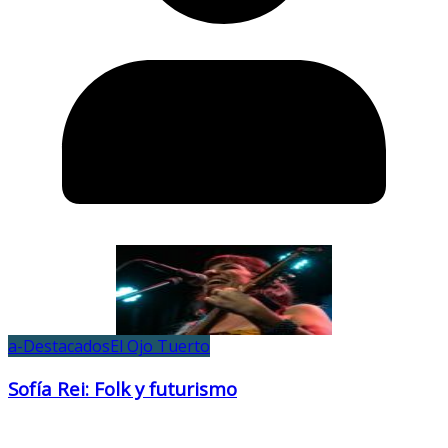
a-Destacados
El Ojo Tuerto
Sofía Rei: Folk y futurismo