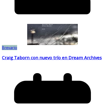
Brevario
Craig Taborn con nuevo trío en Dream Archives