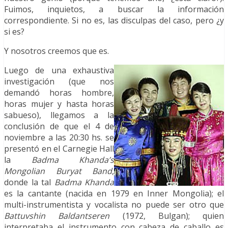
Fuimos, inquietos, a buscar la información
correspondiente. Si no es, las disculpas del caso, pero ¿y
si es?
Y nosotros creemos que es.
Luego de una exhaustiva
investigación (que nos
demandó horas hombre,
horas mujer y hasta horas
sabueso), llegamos a la
conclusión de que el 4 de
noviembre a las 20:30 hs. se
presentó en el Carnegie Hall
la
Badma Khanda’s
Mongolian Buryat Band
,
donde la tal
Badma Khanda
es la cantante (nacida en 1979 en Inner Mongolia); el
multi-instrumentista y vocalista no puede ser otro que
Battuvshin Baldantseren
(1972, Bulgan); quien
interpretaba el instrumento con cabeza de caballo es