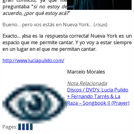
gran conflicto, ya que me
preguntaba “
si no estoy de
acuerdo, ¿por qué estoy acá?
”
Bueno… pero vos estás en Nueva York… (
risas
)
Exacto… ¡ésa es la respuesta correcta! Nueva York es un
espacio que me permite cantar. Y yo voy a estar siempre
en un lugar en el que me permitan cantar.
http://www.luciapulido.com/
Marcelo Morales
Nota Relacionada
:
Discos / DVD’s: Lucía Pulido
+ Fernando Tarrés & La
Raza – Songbook II (Prayer)
Pages:
1
2
3
4