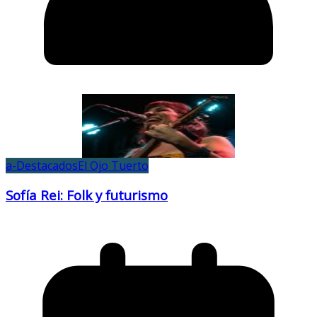
a-Destacados
El Ojo Tuerto
Sofía Rei: Folk y futurismo