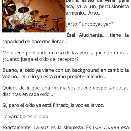
Bahía, antes de venir para
acá, vi a un percusionista
armenio… Arto…
¿Arto Tuncboyaciyan?
¡Ése! Alucinante… tiene la
capacidad de hacerme llorar…
Me quedé pensando en eso de las voces, que son únicas;
¿cuánto juega el oído del receptor?
Bueno, el oído ya viene con un background; en cambio la
voz no… el oído ya está como predeterminado…
Quiero decir que una misma voz puede despertar cosas
distintas en cada oído…
Sí, pero el oído ya está filtrado; la voz es la voz.
La variable es el oído.
Exactamente. La voz es la simpleza. Es
(
señalando
)
esa