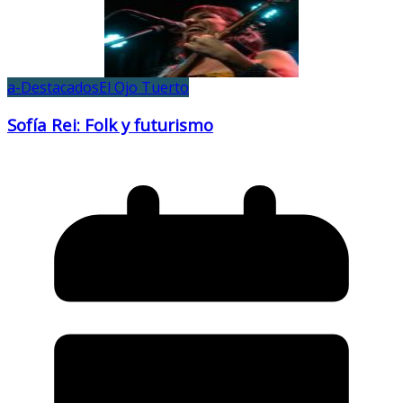
a-Destacados
El Ojo Tuerto
Sofía Rei: Folk y futurismo