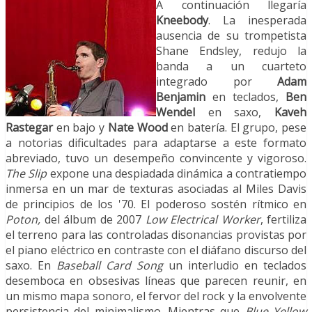
A continuación llegaría
Kneebody
. La inesperada
ausencia de su trompetista
Shane Endsley, redujo la
banda a un cuarteto
integrado por
Adam
Benjamin
en teclados,
Ben
Wendel
en saxo,
Kaveh
Rastegar
en bajo y
Nate Wood
en batería. El grupo, pese
a notorias dificultades para adaptarse a este formato
abreviado, tuvo un desempeño convincente y vigoroso.
The Slip
expone una despiadada dinámica a contratiempo
inmersa en un mar de texturas asociadas al Miles Davis
de principios de los '70. El poderoso sostén rítmico en
Poton,
del álbum de 2007
Low Electrical Worker
, fertiliza
el terreno para las controladas disonancias provistas por
el piano eléctrico en contraste con el diáfano discurso del
saxo. En
Baseball Card Song
un interludio en teclados
desemboca en obsesivas líneas que parecen reunir, en
un mismo mapa sonoro, el fervor del rock y la envolvente
persistencia del minimalismo. Mientras que
Blue Yellow