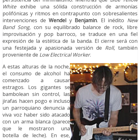
White
exhibe una sólida construcción de armonías
polifónicas y ritmos en contrapunto con sobresalientes
intervenciones de
Wendel
y
Benjamin
. El inédito
New
Band Song,
con su equilibrado balance de rock, libre
improvisación y pop barroco, se traduce en una fiel
expresión de la estética de la banda. El cierre será con
una festejada y apasionada versión de
Roll
, también
proveniente de
Low Electrical Worker
.
A estas alturas de la noche,
el consumo de alcohol ha
comenzado a causar
estragos. Los gigantes se
bambolean sin control, las
jirafas hacen pogo e incluso
un parroquiano denuncia a
viva voz haber sido atacado
con un arma blanca (parece
que le mostraron una
botella de leche). En ese,