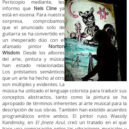
Periscopio mediante, les
informo que
Nels Cline
ya
está en escena. Para nuestra
sorpresa, comprobamos
que el anunciado solo de
guitarra se ha convertido en
un inesperado dúo con el
afamado pintor
Norton
Wisdom
. Desde los albores
del arte, pintura y música
han estado relacionadas.
Los préstamos semánticos
que un arte ha hecho al otro
son múltiples y evidentes. La
música ha utilizado el lenguaje colorista para traducir sus
conceptos abstractos, tanto como la pintura se ha
apropiado de términos inherentes al arte musical para la
descripción de sus obras. También han existido acuerdos
programáticos entre ambos. El pintor ruso Wassily
Kandinsky, en
El Jinete Azul,
creó un tratado en el que
hace una comparación entre las vibraciones musicales y