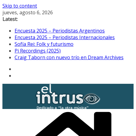
Skip to content
jueves, agosto 6, 2026
Latest:
Encuesta 2025 – Periodistas Argentinos
Encuesta 2025 – Periodistas Internacionales
Sofía Rei: Folk y futurismo
Pi Recordings (2025)
Craig Taborn con nuevo trío en Dream Archives