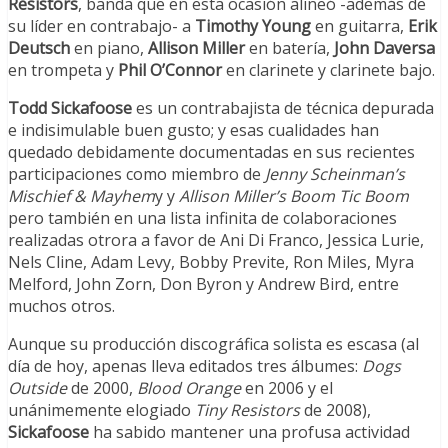
Resistors
, banda que en esta ocasión alineó -además de
su líder en contrabajo- a
Timothy Young
en guitarra,
Erik
Deutsch
en piano,
Allison Miller
en batería,
John Daversa
en trompeta y
Phil O’Connor
en clarinete y clarinete bajo.
Todd Sickafoose
es un contrabajista de técnica depurada
e indisimulable buen gusto; y esas cualidades han
quedado debidamente documentadas en sus recientes
participaciones como miembro de
Jenny Scheinman’s
Mischief & Mayhem
y y
Allison Miller’s Boom Tic Boom
pero también en una lista infinita de colaboraciones
realizadas otrora a favor de Ani Di Franco, Jessica Lurie,
Nels Cline, Adam Levy, Bobby Previte, Ron Miles, Myra
Melford, John Zorn, Don Byron y Andrew Bird, entre
muchos otros.
Aunque su producción discográfica solista es escasa (al
día de hoy, apenas lleva editados tres álbumes:
Dogs
Outside
de 2000,
Blood Orange
en 2006 y el
unánimemente elogiado
Tiny Resistors
de 2008),
Sickafoose
ha sabido mantener una profusa actividad