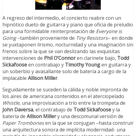
A regreso del intermedio, el concierto reabre con un
hipnótico dueto de guitarra y piano que oficia de preludio
para una formidable reinterpretación de
Everyone is
Going
–también proveniente de
Tiny Resistors
– en donde
se yuxtaponen lirismo, nocturnidad y una imaginación sin
frenos sobre la que se van deslizando las exquisitas
intervenciones de
Phil O’Connor
en clarinete bajo,
Todd
Sickafoose
en contrabajo y
Timothy Young
en guitarra y
un soberbio y avasallante solo de batería a cargo de la
implacable
Allison Miller
.
Seguidamente se suceden la cálida y noble impronta de
los aires de americana contenidos en el aterciopelado
Whistle
, una improvisación a trío entre la trompeta de
John Daversa
, el contrabajo de
Todd Sickafoose
y la
batería de
Allison Miller
y una descomunal versión de
Paper Trombones
en la que se conjugan –hasta construir
una arquitectura sonora de implícita modernidad- una