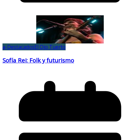
a-Destacados
El Ojo Tuerto
Sofía Rei: Folk y futurismo