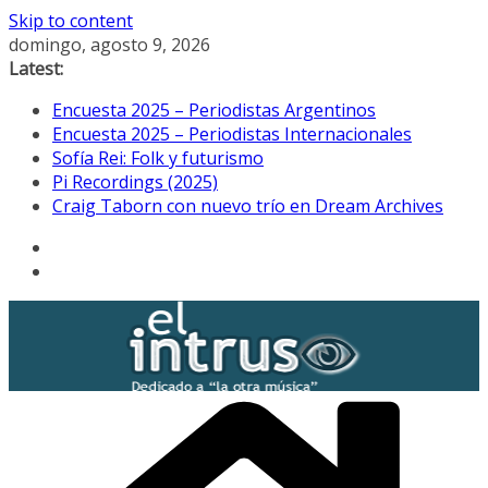
Skip to content
domingo, agosto 9, 2026
Latest:
Encuesta 2025 – Periodistas Argentinos
Encuesta 2025 – Periodistas Internacionales
Sofía Rei: Folk y futurismo
Pi Recordings (2025)
Craig Taborn con nuevo trío en Dream Archives