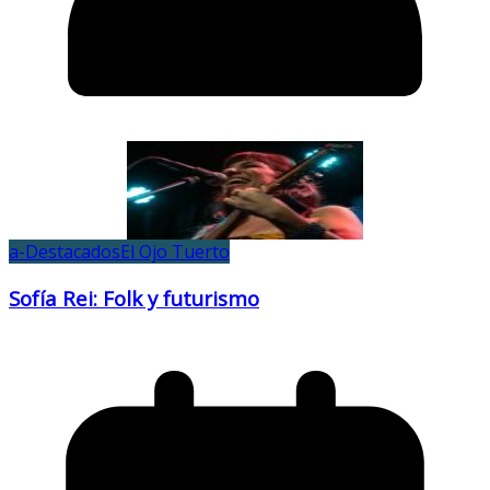
a-Destacados
El Ojo Tuerto
Sofía Rei: Folk y futurismo