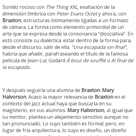
Sonido rocoso con
The Thing XXL
, exaltación de la
dimensión tímbrica con
Peter Evans Octet
y ahora, con
Braxton
, estructuras íntimamente ligadas a un formato
de cámara. La forma como elemento primordial de un
arte que se expresa desde la consonancia “disociativa”. En
esto consiste su dialéctica: estar dentro de la forma para,
desde el discurso, salir de ella.
“Una escapada sin final”,
habría que añadir, parafraseando el título de la famosa
película de Jean-Luc Godard
À bout de soufflé o
Al final de
la escapada.
Y después seguiría una alumna de
Braxton
:
Mary
Halvorson
. Acaso la mayor relevancia de
Braxton
en el
contexto del jazz actual haya que buscarla en su
magisterio, en sus alumnos.
Mary Halvorson
, al igual que
su mentor, plantea un alejamiento sensitivo aunque no
tan pronunciado. Lo suyo también es formal; pero, en
lugar de fría arquitectura, lo suyo es diseño, un diseño